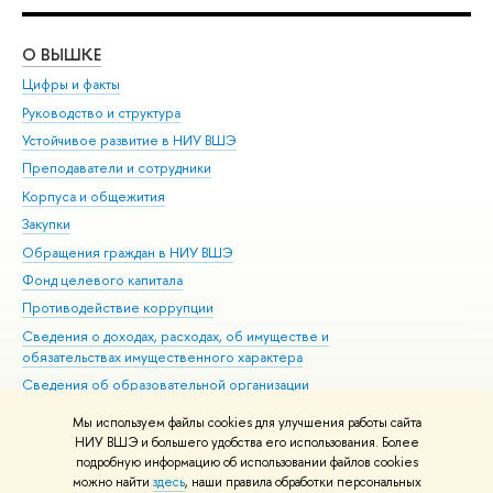
О ВЫШКЕ
ОБ
Цифры и факты
Ли
Руководство и структура
Дов
Устойчивое развитие в НИУ ВШЭ
Ол
Преподаватели и сотрудники
При
Корпуса и общежития
Вы
Закупки
При
Обращения граждан в НИУ ВШЭ
Ас
Фонд целевого капитала
До
Противодействие коррупции
Цен
Сведения о доходах, расходах, об имуществе и
Би
обязательствах имущественного характера
Об
Сведения об образовательной организации
Обр
Людям с ограниченными возможностями здоровья
Мы используем файлы cookies для улучшения работы сайта
Единая платежная страница
НИУ ВШЭ и большего удобства его использования. Более
подробную информацию об использовании файлов cookies
Работа в Вышке
можно найти
здесь
, наши правила обработки персональных