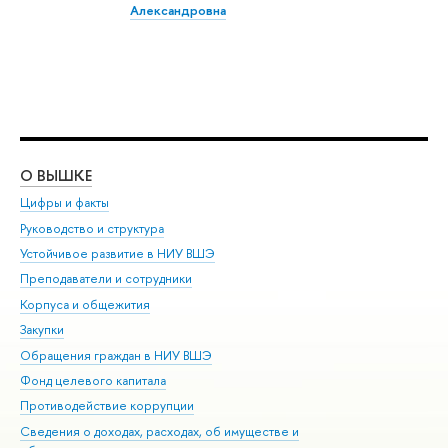
Александровна
О ВЫШКЕ
ОБ
Цифры и факты
Ли
Руководство и структура
Дов
Устойчивое развитие в НИУ ВШЭ
Ол
Преподаватели и сотрудники
При
Корпуса и общежития
Вы
Закупки
При
Обращения граждан в НИУ ВШЭ
Ас
Фонд целевого капитала
До
Противодействие коррупции
Цен
Сведения о доходах, расходах, об имуществе и
Би