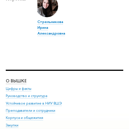
Стрельникова
Ирина
Александровна
О ВЫШКЕ
ОБ
Цифры и факты
Ли
Руководство и структура
Дов
Устойчивое развитие в НИУ ВШЭ
Ол
Преподаватели и сотрудники
При
Корпуса и общежития
Вы
Закупки
При