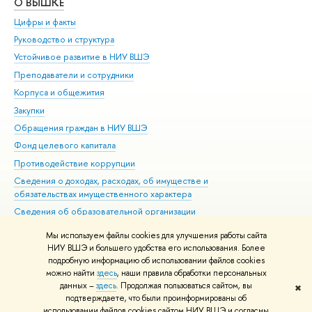
О ВЫШКЕ
ОБ
Цифры и факты
Ли
Руководство и структура
Дов
Устойчивое развитие в НИУ ВШЭ
Ол
Преподаватели и сотрудники
При
Корпуса и общежития
Вы
Закупки
При
Обращения граждан в НИУ ВШЭ
Ас
Фонд целевого капитала
До
Противодействие коррупции
Цен
Сведения о доходах, расходах, об имуществе и
Би
обязательствах имущественного характера
Об
Сведения об образовательной организации
Обр
Людям с ограниченными возможностями здоровья
Мы используем файлы cookies для улучшения работы сайта
Единая платежная страница
НИУ ВШЭ и большего удобства его использования. Более
подробную информацию об использовании файлов cookies
Работа в Вышке
можно найти
здесь
, наши правила обработки персональных
данных –
здесь
. Продолжая пользоваться сайтом, вы
✖
Редактору
подтверждаете, что были проинформированы об
© НИУ ВШЭ 1993–2026
Адреса и контакты
Условия использования
использовании файлов cookies сайтом НИУ ВШЭ и согласны