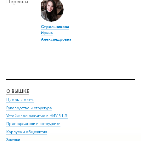
Персоны
Стрельникова
Ирина
Александровна
О ВЫШКЕ
ОБ
Цифры и факты
Ли
Руководство и структура
Дов
Устойчивое развитие в НИУ ВШЭ
Ол
Преподаватели и сотрудники
При
Корпуса и общежития
Вы
Закупки
При