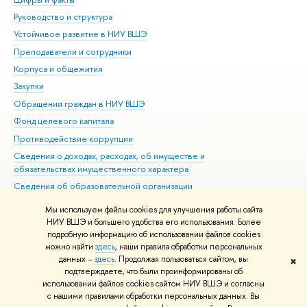
Руководство и структура
Дов
Устойчивое развитие в НИУ ВШЭ
Ол
Преподаватели и сотрудники
При
Корпуса и общежития
Вы
Закупки
При
Обращения граждан в НИУ ВШЭ
Ас
Фонд целевого капитала
До
Противодействие коррупции
Цен
Сведения о доходах, расходах, об имуществе и
Би
обязательствах имущественного характера
Об
Сведения об образовательной организации
Обр
Людям с ограниченными возможностями здоровья
Мы используем файлы cookies для улучшения работы сайта
Единая платежная страница
НИУ ВШЭ и большего удобства его использования. Более
подробную информацию об использовании файлов cookies
Работа в Вышке
можно найти
здесь
, наши правила обработки персональных
данных –
здесь
. Продолжая пользоваться сайтом, вы
✖
Редактору
подтверждаете, что были проинформированы об
© НИУ ВШЭ 1993–2026
Адреса и контакты
Условия использования
использовании файлов cookies сайтом НИУ ВШЭ и согласны
с нашими правилами обработки персональных данных. Вы
материалов
Политика конфиденциальности
Карта сайта