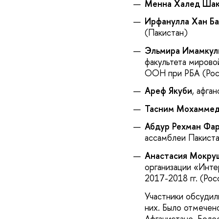
Менна Халед Ша
Ирфанулла Хан Б
(Пакистан)
Эльмира Имамкул
факультета миров
ООН при РБА (Рос
Ареф Якуби
, афга
Тасним Мохамме
Абдур Рехман Фа
ассамблеи Пакиста
Анастасия Мокру
организации «Инте
2017-2018 гг. (Рос
Участники обсудил
них. Было отмечен
Афганистане. Боле