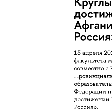
Круглы
дости
Афгани
Россия
15 апреля 20
факультета 
совместно с
Провинциаль
образователь
Федерации п
достижении 
Россия».