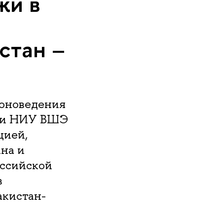
жи в
стан –
ионоведения
ики НИУ ВШЭ
цией,
на и
оссийской
в
акистан-