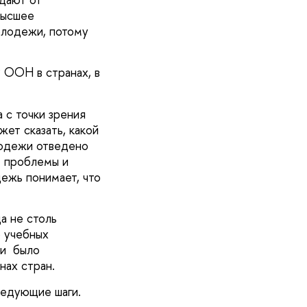
высшее
молодежи, потому
 ООН в странах, в
 с точки зрения
ет сказать, какой
лодежи отведено
е проблемы и
ежь понимает, что
а не столь
ю учебных
ки было
нах стран.
ледующие шаги.