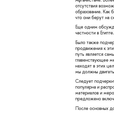
отсутствия возмож
образование. Как 
что они берут на с
Еще одним обсужд
частности в Египте.
Было также подчер
продвижения к этим
путь является сам
главенствующее ме
находят в этих це
мы должны двигать
Следует подчеркну
популярна и распр
материалов и меро
предложено включи
После основных до