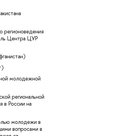
акистана
го регионоведения
ель Центра ЦУР
фганистан)
т)
льной молодежной
ской региональной
 в России на
ролью молодежи в
шими вопросами в
дают от