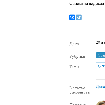
Ссылка на видеоза
20 ап
Дата
Общ
Рубрики
диск
Темы
Депа
В статье
упомянуты
Персоны