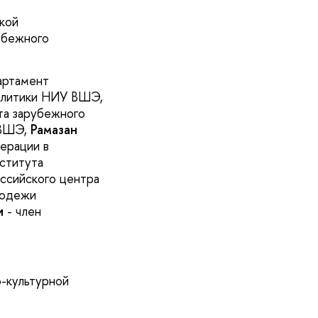
кой
убежного
артамент
политики НИУ ВШЭ,
та зарубежного
 ВШЭ,
Рамазан
ерации в
ститута
ссийского центра
лодежи
и
- член
о-культурной