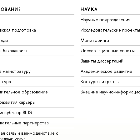
ЗОВАНИЕ
НАУКА
Научные подразделения
вская подготовка
Исследовательские проекты
иады
Мониторинги
в бакалавриат
Диссертационные советы
Защиты диссертаций
в магистратуру
Академическое развитие
нтура
Конкурсы и гранты
ительное образование
Внешние научно-информаци
развития карьеры
-инкубатор ВШЭ
вательные партнерства
ая связь и взаимодействие с
телями услуг