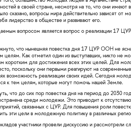
ностей в своей стране, несмотря на то, что они имеют 
было сказано, вопросы мира действительно зависят от 
ебя лидерство в обществе и развивают его.
аемым вопросом является вопрос о реализации 17 ЦУР
кнуто, что нынешняя повестка дня 17 ЦУР ООН не ясна
 целям. Как отметил один из выступавших, никто не мож
ым коротким для достижения всех этих целей. Для мо
сто, поскольку они первыми реагируют на современны
лях возможность реализации своих идей. Сегодня молод
ся к тем целям, которые могут помочь нашей Земле.
ть, что до сих пор повестка дня на период до 2030 год
остранена среди молодежи. Это приводит к отсутстви
приятий, связанных с ЦУР. Для повышения роли повест
ть эти цели в молодежную политику в различных регио
кладов участники провели дискуссию и рассмотрели с