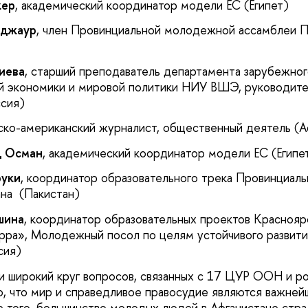
кер
, академический координатор модели ЕС (Египет)
аджаур
, член Провинциальной молодежной ассамблеи П
иева
, старший преподаватель департамента зарубежно
ой экономики и мировой политики НИУ ВШЭ, руководит
сия)
нско-американский журналист, общественный деятель (А
д Осман
, академический координатор модели ЕС (Египе
руки
, координатор образовательного трека Провинциа
на (Пакистан)
шина
, координатор образовательных проектов Краснояр
рра», Молодежный посол по целям устойчивого развития
сия)
и широкий круг вопросов, связанных с 17 ЦУР ООН и 
о, что мир и справедливое правосудие являются важней
е того, большинство молодых людей в Афганистане стра