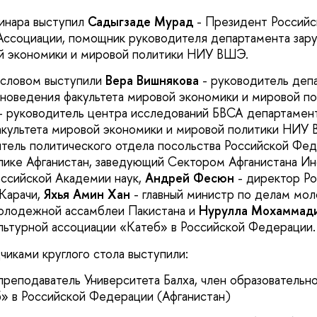
нара выступил
Садыгзаде Мурад
- Президент Российс
Ассоциации, помощник руководителя департамента зар
й экономики и мировой политики НИУ ВШЭ.
 словом выступили
Вера Вишнякова
- руководитель деп
оноведения факультета мировой экономики и мировой 
- руководитель центра исследований БВСА департамен
акультета мировой экономики и мировой политики НИУ
тель политического отдела посольства Российской Фед
ике Афганистан, заведующий Сектором Афганистана Ин
ссийской Академии наук,
Андрей Фесюн
- директор Ро
 Карачи,
Яхья Амин Хан
- главный министр по делам мо
олодежной ассамблеи Пакистана и
Нурулла Мохаммад
льтурной ассоциации «Катеб» в Российской Федерации.
иками круглого стола выступили:
 преподаватель Университета Балха, член образовательн
» в Российской Федерации (Афганистан)