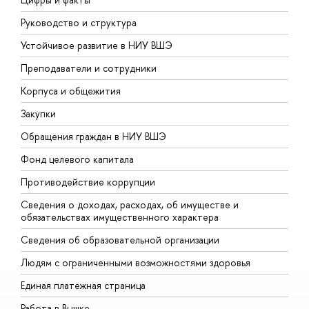
Руководство и структура
Д
Устойчивое развитие в НИУ ВШЭ
О
Преподаватели и сотрудники
П
Корпуса и общежития
В
Закупки
П
Обращения граждан в НИУ ВШЭ
А
Фонд целевого капитала
Д
Противодействие коррупции
Ц
Сведения о доходах, расходах, об имуществе и
Б
обязательствах имущественного характера
О
Сведения об образовательной организации
О
Людям с ограниченными возможностями здоровья
Единая платежная страница
Работа в Вышке