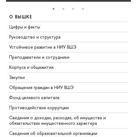
О ВЫШКЕ
Цифры и факты
Л
Руководство и структура
Д
Устойчивое развитие в НИУ ВШЭ
О
Преподаватели и сотрудники
П
Корпуса и общежития
В
Закупки
П
Обращения граждан в НИУ ВШЭ
А
Фонд целевого капитала
Д
Противодействие коррупции
Ц
Сведения о доходах, расходах, об имуществе и
Б
обязательствах имущественного характера
О
Сведения об образовательной организации