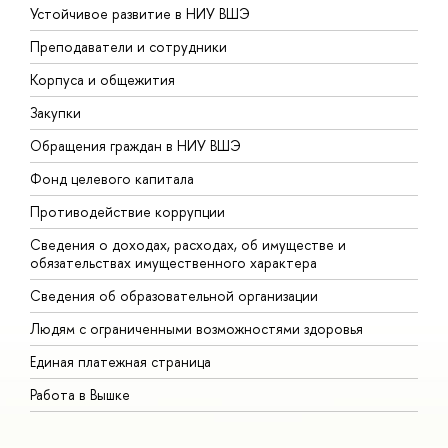
Устойчивое развитие в НИУ ВШЭ
О
Преподаватели и сотрудники
П
Корпуса и общежития
В
Закупки
П
Обращения граждан в НИУ ВШЭ
А
Фонд целевого капитала
Д
Противодействие коррупции
Ц
Сведения о доходах, расходах, об имуществе и
Б
обязательствах имущественного характера
О
Сведения об образовательной организации
О
Людям с ограниченными возможностями здоровья
Единая платежная страница
Работа в Вышке