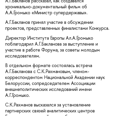
А.Г.Бакланов рассказал, как создавался
хроникально-документальный фильм об
А.А.Громыко «Министр супердержавы».
А.Г.Бакланов принял участие в обсуждении
проектов, представленных финалистами Конкурса.
Директор Института Европы Ал.А.Громыко
поблагодарил А.Г.Бакланова за выступление и
участие в работе Форума, за советы молодым
исследователям.
В отдельном формате состоялась встреча
А.Г.Бакланова с С.К.Рахмановым, членом-
корреспондентом Национальной Академии наук
Белоруссии, сопредседателем Ассоциации
внешнеполитических исследований имени
А.Г.Громыко.
С.К.Рахманов высказался за установление
партнерских связей аналитических центров