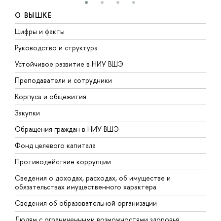
О ВЫШКЕ
Цифры и факты
Л
Руководство и структура
Д
Устойчивое развитие в НИУ ВШЭ
О
Преподаватели и сотрудники
П
Корпуса и общежития
В
Закупки
П
Обращения граждан в НИУ ВШЭ
А
Фонд целевого капитала
Д
Противодействие коррупции
Ц
Сведения о доходах, расходах, об имуществе и
Б
обязательствах имущественного характера
О
Сведения об образовательной организации
О
Людям с ограниченными возможностями здоровья