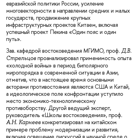
евразийской политики России, усиление
многовекторности в направлении средних и малых
государств, продвижение крупных
инфраструктурных проектов Китаем, включая
успешный проект Пекина «Один пояс и один
путь».
Зав. кафедрой востоковедения МГИМО, проф.
Д.В.
проанализировал применимость опыта
Стрельцов
«холодной войны» в период биполярного
миропорядка в современной ситуации в Азии,
отметив, что в настоящее время основными
акторами противостояния являются США и Китай,
а идеологическое поле конфронтации уступило
место экономико-технологическому
противоборству. Другой ведущий эксперт,
руководитель «Школы востоковедения», проф.
конкретизировал на китайском
А.Н. Карнеев
примере проблему модернизации и развития,
включая освещение дискуссий в научной среде о