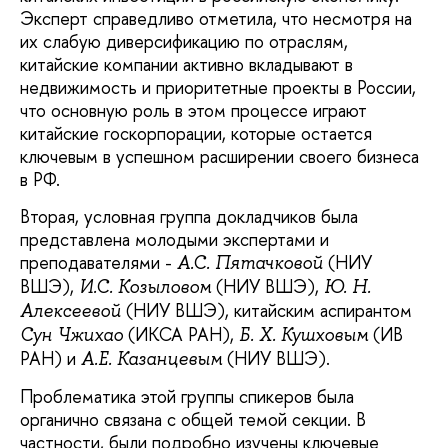
Эксперт справедливо отметила, что несмотря на
их слабую диверсификацию по отраслям,
китайские компании активно вкладывают в
недвижимость и приоритетные проекты в России,
что основную роль в этом процессе играют
китайские госкорпорации, которые остается
ключевым в успешном расширении своего бизнеса
в РФ.
Вторая, условная группа докладчиков была
представлена молодыми экспертами и
преподавателями -
(НИУ
А.С. Пятачковой
ВШЭ),
(НИУ ВШЭ),
И.С. Козыловом
Ю. Н.
(НИУ ВШЭ), китайским аспирантом
Алексеевой
(ИКСА РАН),
(ИВ
Сун Чжихао
Б. Х. Кушховым
РАН) и
(НИУ ВШЭ).
А.Е. Казанцевым
Проблематика этой группы спикеров была
органично связана с общей темой секции. В
частности, были подробно изучены ключевые