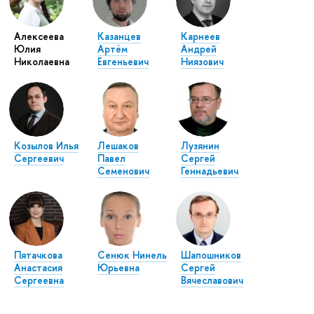
Алексеева
Казанцев
Карнеев
Юлия
Артём
Андрей
Николаевна
Евгеньевич
Ниязович
Козылов Илья
Лешаков
Лузянин
Сергеевич
Павел
Сергей
Семенович
Геннадьевич
Пятачкова
Сенюк Нинель
Шапошников
Анастасия
Юрьевна
Сергей
Сергеевна
Вячеславович