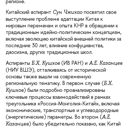
регионе.
Китайский аспирант
посвятил свое
Сун Чж
ихао
выступление проблеме адаптации Китая к
мировым переменам и опыта КНР в обращении к
традиционным идейно-политическим концепциям,
включая эволюцию китайской внешней политики за
последние 30 лет, влияние конфуцианства,
даосизма, других традиционных школ.
Аспиранты
(ИВ РАН) и
Б.Х. Кушхов
А.Е. Казанцев
(НИУ ВШЭ), отталкиваясь от исторической
основы также вышли на современную
региональную тематику. В первом случае (
Б.Х.
) были подробно проанализированы
Кушхов
ключевые процессы взаимодействий в рамках
треугольника «Россия-Монголия-Китай», включая
экономические, транспортные и углеводородные
(энергетические) параметры. Во втором (
А.Е.
) было убедительно показано, как Китай
Казанцев