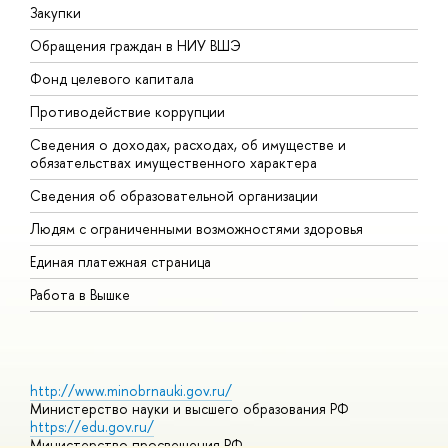
Закупки
П
Обращения граждан в НИУ ВШЭ
А
Фонд целевого капитала
Д
Противодействие коррупции
Ц
Сведения о доходах, расходах, об имуществе и
Б
обязательствах имущественного характера
О
Сведения об образовательной организации
О
Людям с ограниченными возможностями здоровья
Единая платежная страница
Работа в Вышке
http://www.minobrnauki.gov.ru/
Министерство науки и высшего образования РФ
https://edu.gov.ru/
Министерство просвещения РФ