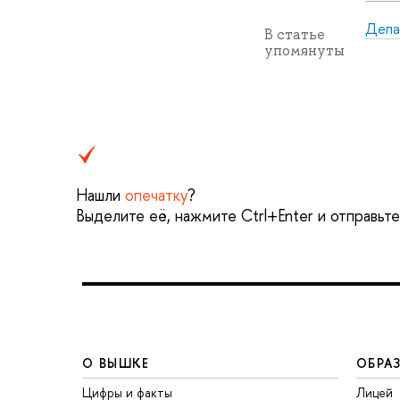
Депа
В статье
упомянуты
Нашли
опечатку
?
Выделите её, нажмите Ctrl+Enter и отправьт
О ВЫШКЕ
ОБРА
Цифры и факты
Лицей