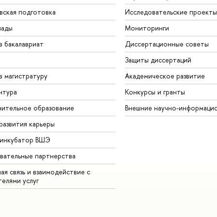
вская подготовка
Исследовательские проекты
иады
Мониторинги
в бакалавриат
Диссертационные советы
Защиты диссертаций
в магистратуру
Академическое развитие
нтура
Конкурсы и гранты
ительное образование
Внешние научно-информаци
развития карьеры
-инкубатор ВШЭ
вательные партнерства
ая связь и взаимодействие с
телями услуг