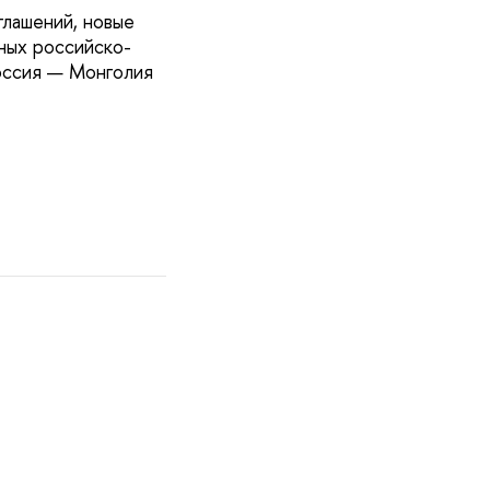
глашений, новые
ных российско-
оссия — Монголия