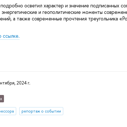
н подробно осветил характер и значение подписанных со
 энергетические и геополитические моменты современ
ений, а также современные прочтения треугольника «Р
о ссылке.
нтября, 2024 г.
а
фессора
репортаж о событии