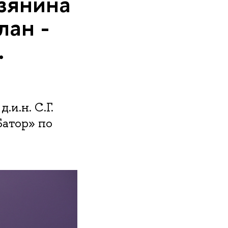
узянина
лан -
.
.и.н. С.Г.
Батор» по