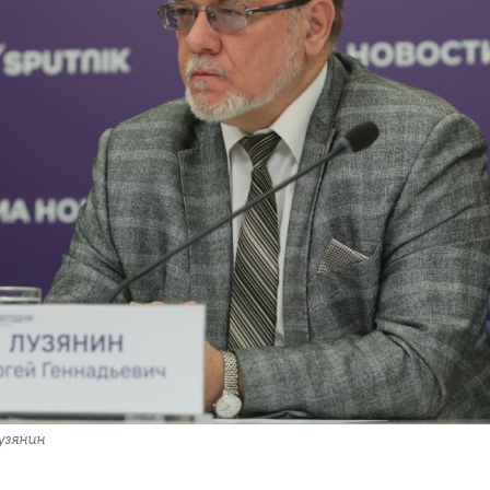
узянин