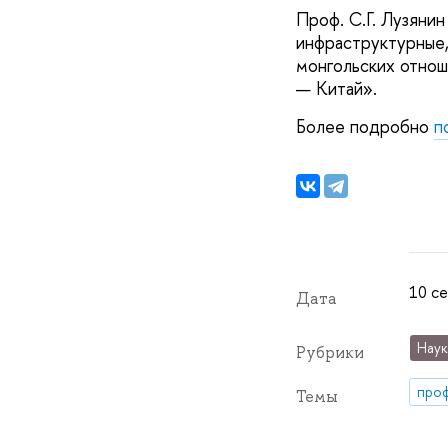
Проф. С.Г. Лузяни
инфраструктурные,
монгольских отнош
— Китай».
Более подробно
п
10 се
Дата
Наук
Рубрики
про
Темы