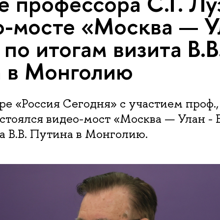
е профессора С.Г. Л
о-мосте «Москва — У
по итогам визита В.В
 в Монголию
е «Россия Сегодня» с участием проф., д
тоялся видео-мост «Москва — Улан - 
а В.В. Путина в Монголию.