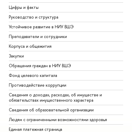
Цифры и факты
Л
Руководство и структура
Д
Устойчивое развитие в НИУ ВШЭ
О
Преподаватели и сотрудники
П
Корпуса и общежития
В
Закупки
П
Обращения граждан в НИУ ВШЭ
А
Фонд целевого капитала
Д
Противодействие коррупции
Ц
Сведения о доходах, расходах, об имуществе и
Б
обязательствах имущественного характера
О
Сведения об образовательной организации
О
Людям с ограниченными возможностями здоровья
Единая платежная страница