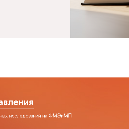
авления
учных исследований на ФМЭиМП