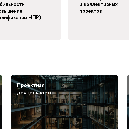
бильности
и коллективных
овышение
проектов
алификации НПР)
Проектная
деятельность