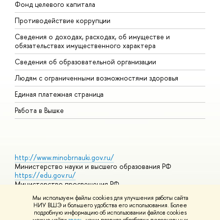
Фонд целевого капитала
Д
Противодействие коррупции
Ц
Сведения о доходах, расходах, об имуществе и
Б
обязательствах имущественного характера
О
Сведения об образовательной организации
О
Людям с ограниченными возможностями здоровья
Единая платежная страница
Работа в Вышке
http://www.minobrnauki.gov.ru/
Министерство науки и высшего образования РФ
https://edu.gov.ru/
Министерство просвещения РФ
https://elearning.hse.ru/mooc
Мы используем файлы cookies для улучшения работы сайта
Массовые открытые онлайн-курсы
НИУ ВШЭ и большего удобства его использования. Более
подробную информацию об использовании файлов cookies