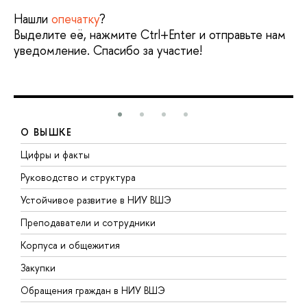
Нашли
опечатку
?
Выделите её, нажмите Ctrl+Enter и отправьте нам
уведомление. Спасибо за участие!
О ВЫШКЕ
Цифры и факты
Л
Руководство и структура
Д
Устойчивое развитие в НИУ ВШЭ
О
Преподаватели и сотрудники
П
Корпуса и общежития
В
Закупки
П
Обращения граждан в НИУ ВШЭ
А