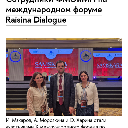
международном форуме
Raisina Dialogue
И. Макаров, А. Морозкина и О. Харина стали
участниками X международного форума по