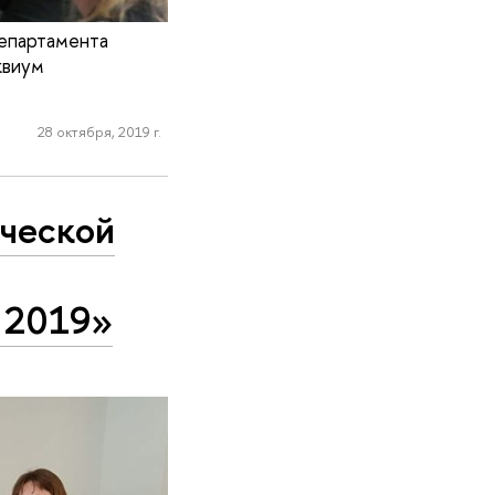
епартамента
квиум
28 октября, 2019 г.
дческой
 2019»