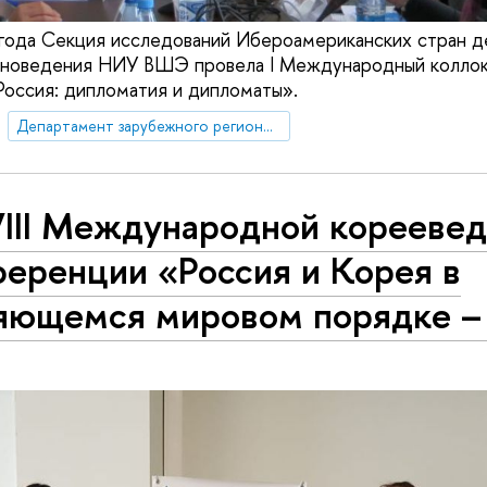
года Секция исследований Ибероамериканских стран д
оноведения НИУ ВШЭ провела I Международный колло
оссия: дипломатия и дипломаты».
Департамент зарубежного регионоведения
VIII Международной корееве
ференции «Россия и Корея в
яющемся мировом порядке –