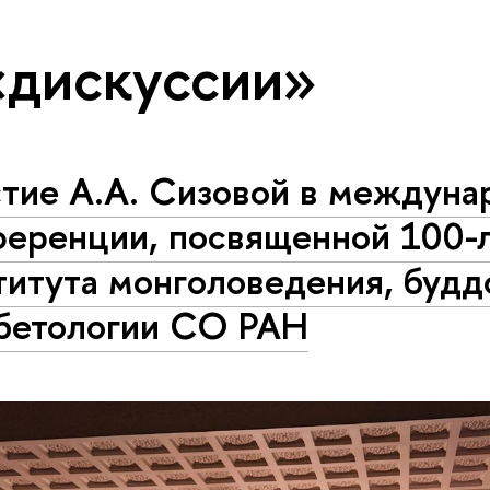
«дискуссии»
стие А.А. Сизовой в междуна
ференции, посвященной 100-
титута монголоведения, будд
ибетологии СО РАН