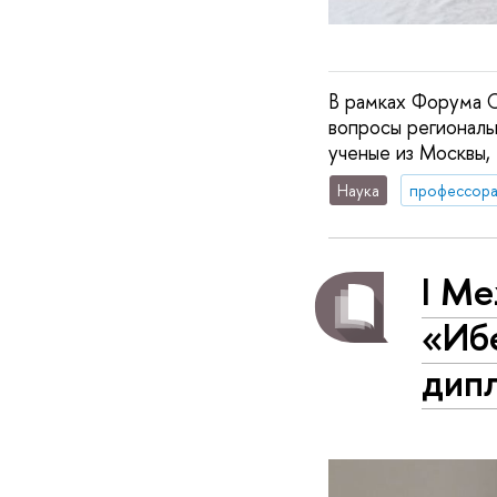
В рамках Форума С
вопросы региональ
ученые из Москвы,
Наука
профессор
I М
«Иб
дип