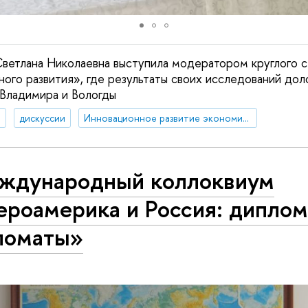
ветлана Николаевна выступила модератором круглого с
ного развития», где результаты своих исследований д
 Владимира и Вологды
а
дискуссии
Инновационное развитие экономики регионов: международные сравнения
еждународный коллоквиум
ероамерика и Россия: диплом
ломаты»