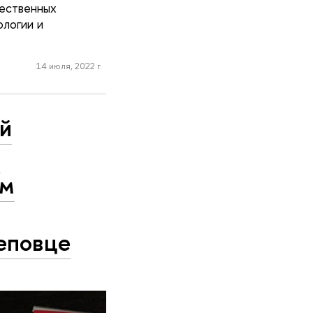
ественных
логии и
14 июля, 2022 г.
й
а
ом
й
реповце