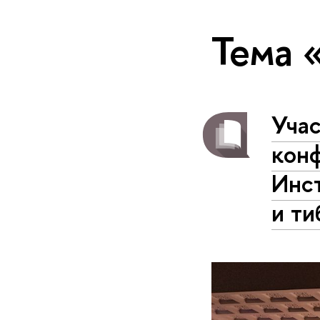
Тема 
Уча
кон
Инс
и т