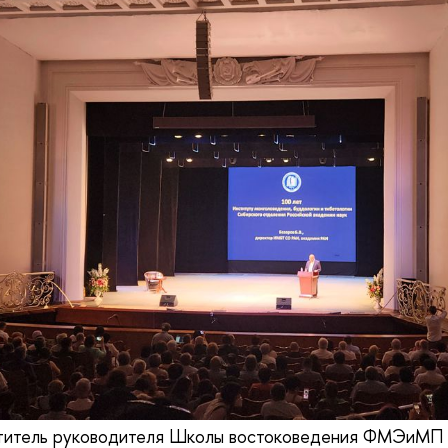
ститель руководителя Школы востоковедения ФМЭиМП п