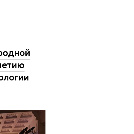
родной
летию
ологии