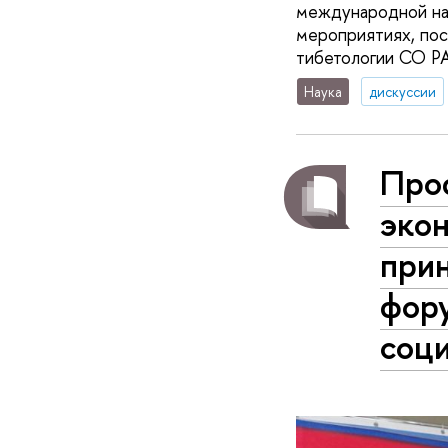
международной на
мероприятиях, пос
тибетологии СО Р
Наука
дискуссии
Про
эко
прин
фор
соци