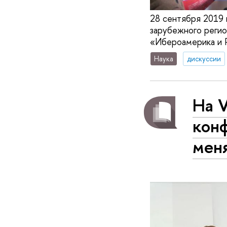
28 сентября 2019 
зарубежного реги
«Ибероамерика и Р
Наука
дискуссии
На 
кон
мен