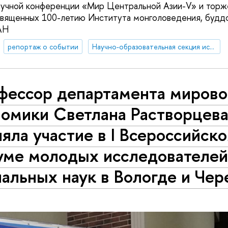
учной конференции «Мир Центральной Азии-V» и торж
вященных 100-летию Института монголоведения, буддо
АН
репортаж о событии
Научно-образовательная секция исследований Китая
фессор департамента мирово
номики Светлана Растворцев
яла участие в I Всероссийск
уме молодых исследователе
альных наук в Вологде и Че