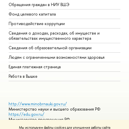
Обращения граждан в НИУ ВШЭ
А
Фонд целевого капитала
Д
Противодействие коррупции
Ц
Сведения о доходах, расходах, об имуществе и
Б
обязательствах имущественного характера
О
Сведения об образовательной организации
О
Людям с ограниченными возможностями здоровья
Единая платежная страница
Работа в Вышке
http://www.minobrnauki.gov.ru/
Министерство науки и высшего образования РФ
https://edu.gov.ru/
Министерство просвещения РФ
https://elearning.hse.ru/mooc
Мы используем файлы cookies для улучшения работы сайта