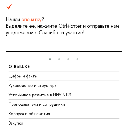
Нашли
опечатку
?
Выделите её, нажмите Ctrl+Enter и отправьте нам
уведомление. Спасибо за участие!
О ВЫШКЕ
Цифры и факты
Л
Руководство и структура
Д
Устойчивое развитие в НИУ ВШЭ
О
Преподаватели и сотрудники
П
Корпуса и общежития
В
Закупки
П