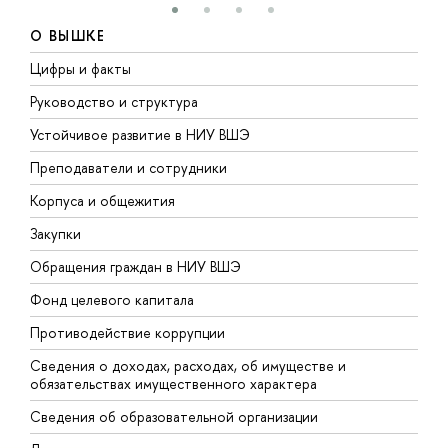
О ВЫШКЕ
Цифры и факты
Л
Руководство и структура
Д
Устойчивое развитие в НИУ ВШЭ
О
Преподаватели и сотрудники
П
Корпуса и общежития
В
Закупки
П
Обращения граждан в НИУ ВШЭ
А
Фонд целевого капитала
Д
Противодействие коррупции
Ц
Сведения о доходах, расходах, об имуществе и
Б
обязательствах имущественного характера
О
Сведения об образовательной организации
О