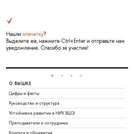
Нашли
опечатку
?
Выделите её, нажмите Ctrl+Enter и отправьте нам
уведомление. Спасибо за участие!
О ВЫШКЕ
Цифры и факты
Л
Руководство и структура
Д
Устойчивое развитие в НИУ ВШЭ
О
Преподаватели и сотрудники
П
Корпуса и общежития
В