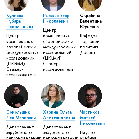
Кулиева
Рыжкин Егор
Скрябина
Нубара
Николаевич
Валентина
Салман кызы
Юрьевна
Центр
Центр
комплексных
Кафедра
комплексных
европейских и
торговой
европейских и
международных
политики:
международных
исследований
Доцент
исследований
(ЦКЕМИ):
(ЦКЕМИ):
Стажер-
Стажер-
исследователь
исследователь
Сокольщик
Харина Ольга
Чистиков
Лев Маркович
Александровна
Матвей
Николаевич
Департамент
Департамент
зарубежного
зарубежного
Научно-
регионоведения:
регионоведения:
учебная