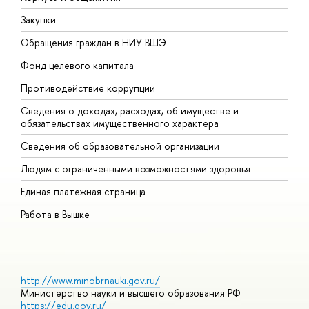
Закупки
П
Обращения граждан в НИУ ВШЭ
А
Фонд целевого капитала
Д
Противодействие коррупции
Ц
Сведения о доходах, расходах, об имуществе и
Б
обязательствах имущественного характера
О
Сведения об образовательной организации
О
Людям с ограниченными возможностями здоровья
Единая платежная страница
Работа в Вышке
http://www.minobrnauki.gov.ru/
Министерство науки и высшего образования РФ
https://edu.gov.ru/