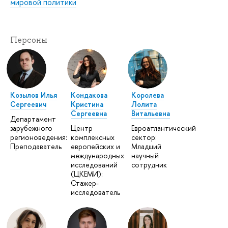
мировой политики
Персоны
Козылов Илья
Кондакова
Королева
Сергеевич
Кристина
Лолита
Сергеевна
Витальевна
Департамент
зарубежного
Центр
Евроатлантический
регионоведения:
комплексных
сектор:
Преподаватель
европейских и
Младший
международных
научный
исследований
сотрудник
(ЦКЕМИ):
Стажер-
исследователь