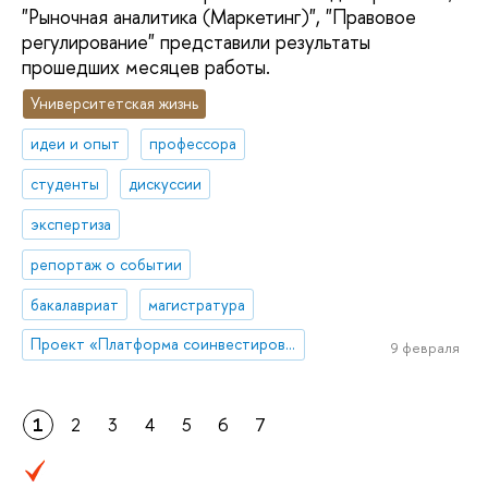
"Рыночная аналитика (Маркетинг)", "Правовое
регулирование" представили результаты
прошедших месяцев работы.
Университетская жизнь
идеи и опыт
профессора
студенты
дискуссии
экспертиза
репортаж о событии
бакалавриат
магистратура
Проект «Платформа соинвестирования ключевых компетенций»
9 февраля
1
2
3
4
5
6
7