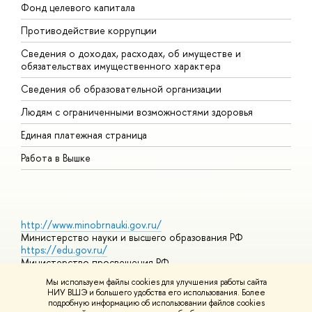
Фонд целевого капитала
Д
Противодействие коррупции
Ц
Сведения о доходах, расходах, об имуществе и
Б
обязательствах имущественного характера
О
Сведения об образовательной организации
О
Людям с ограниченными возможностями здоровья
Единая платежная страница
Работа в Вышке
http://www.minobrnauki.gov.ru/
Министерство науки и высшего образования РФ
https://edu.gov.ru/
Министерство просвещения РФ
https://elearning.hse.ru/mooc
Мы используем файлы cookies для улучшения работы сайта
Массовые открытые онлайн-курсы
НИУ ВШЭ и большего удобства его использования. Более
подробную информацию об использовании файлов cookies