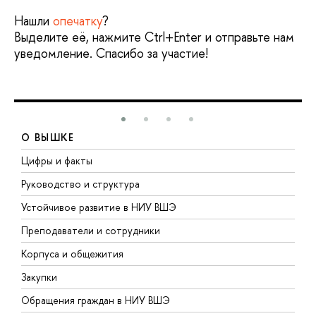
Нашли
опечатку
?
Выделите её, нажмите Ctrl+Enter и отправьте нам
уведомление. Спасибо за участие!
О ВЫШКЕ
Цифры и факты
Л
Руководство и структура
Д
Устойчивое развитие в НИУ ВШЭ
О
Преподаватели и сотрудники
П
Корпуса и общежития
В
Закупки
П
Обращения граждан в НИУ ВШЭ
А