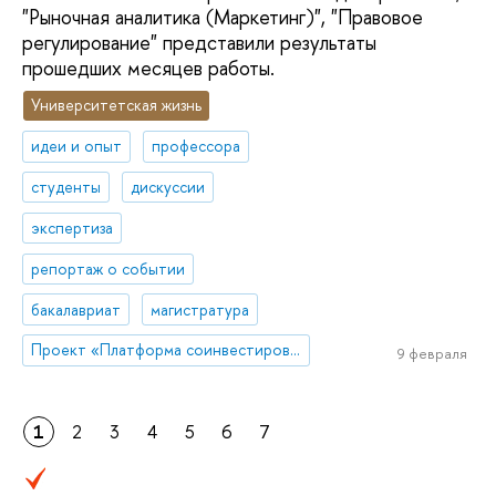
"Рыночная аналитика (Маркетинг)", "Правовое
регулирование" представили результаты
прошедших месяцев работы.
Университетская жизнь
идеи и опыт
профессора
студенты
дискуссии
экспертиза
репортаж о событии
бакалавриат
магистратура
Проект «Платформа соинвестирования ключевых компетенций»
9 февраля
1
2
3
4
5
6
7