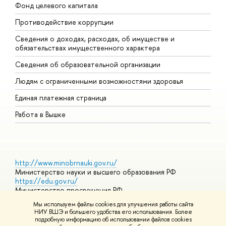
Фонд целевого капитала
Д
Противодействие коррупции
Ц
Сведения о доходах, расходах, об имуществе и
Б
обязательствах имущественного характера
О
Сведения об образовательной организации
О
Людям с ограниченными возможностями здоровья
Единая платежная страница
Работа в Вышке
http://www.minobrnauki.gov.ru/
Министерство науки и высшего образования РФ
https://edu.gov.ru/
Министерство просвещения РФ
https://elearning.hse.ru/mooc
Мы используем файлы cookies для улучшения работы сайта
Массовые открытые онлайн-курсы
НИУ ВШЭ и большего удобства его использования. Более
подробную информацию об использовании файлов cookies