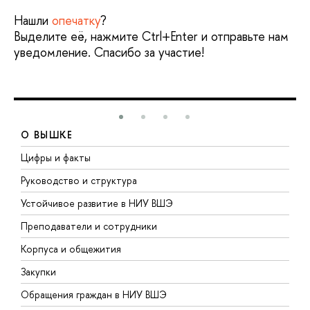
Нашли
опечатку
?
Выделите её, нажмите Ctrl+Enter и отправьте нам
уведомление. Спасибо за участие!
О ВЫШКЕ
Цифры и факты
Л
Руководство и структура
Д
Устойчивое развитие в НИУ ВШЭ
О
Преподаватели и сотрудники
П
Корпуса и общежития
В
Закупки
П
Обращения граждан в НИУ ВШЭ
А