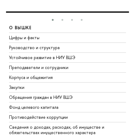
О ВЫШКЕ
Цифры и факты
Л
Руководство и структура
Д
Устойчивое развитие в НИУ ВШЭ
О
Преподаватели и сотрудники
П
Корпуса и общежития
В
Закупки
П
Обращения граждан в НИУ ВШЭ
А
Фонд целевого капитала
Д
Противодействие коррупции
Ц
Сведения о доходах, расходах, об имуществе и
Б
обязательствах имущественного характера