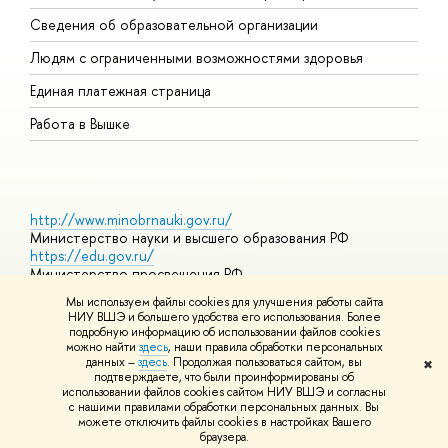
О
Сведения об образовательной организации
О
Людям с ограниченными возможностями здоровья
Единая платежная страница
Работа в Вышке
http://www.minobrnauki.gov.ru/
Министерство науки и высшего образования РФ
https://edu.gov.ru/
Министерство просвещения РФ
https://elearning.hse.ru/mooc
Мы используем файлы cookies для улучшения работы сайта
Массовые открытые онлайн-курсы
НИУ ВШЭ и большего удобства его использования. Более
подробную информацию об использовании файлов cookies
можно найти
здесь
, наши правила обработки персональных
данных –
здесь
. Продолжая пользоваться сайтом, вы
✖
© НИУ ВШЭ 1993–2026
Адреса и контакты
Условия
подтверждаете, что были проинформированы об
использования материалов
Политика конфиденциальности
Карта
использовании файлов cookies сайтом НИУ ВШЭ и согласны
сайта
с нашими правилами обработки персональных данных. Вы
Шрифты HSE Sans и HSE Slab разработаны в
Школе дизайна НИУ
можете отключить файлы cookies в настройках Вашего
ВШЭ
браузера.