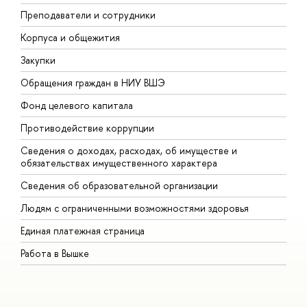
Преподаватели и сотрудники
П
Корпуса и общежития
В
Закупки
П
Обращения граждан в НИУ ВШЭ
А
Фонд целевого капитала
Д
Противодействие коррупции
Ц
Сведения о доходах, расходах, об имуществе и
Б
обязательствах имущественного характера
О
Сведения об образовательной организации
О
Людям с ограниченными возможностями здоровья
Единая платежная страница
Работа в Вышке