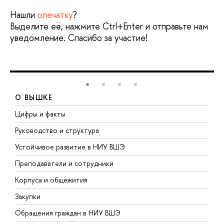
Нашли
опечатку
?
Выделите её, нажмите Ctrl+Enter и отправьте нам
уведомление. Спасибо за участие!
О ВЫШКЕ
Цифры и факты
Л
Руководство и структура
Д
Устойчивое развитие в НИУ ВШЭ
О
Преподаватели и сотрудники
П
Корпуса и общежития
В
Закупки
П
Обращения граждан в НИУ ВШЭ
А