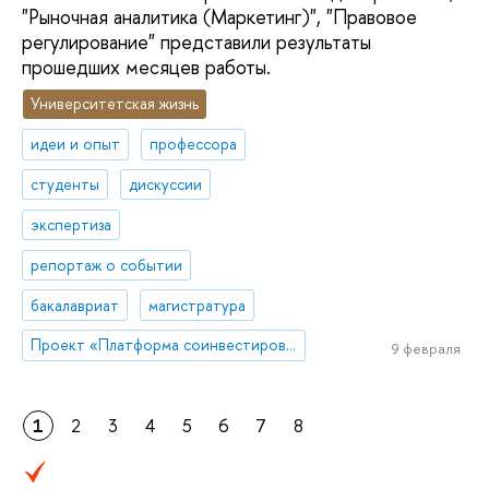
"Рыночная аналитика (Маркетинг)", "Правовое
регулирование" представили результаты
прошедших месяцев работы.
Университетская жизнь
идеи и опыт
профессора
студенты
дискуссии
экспертиза
репортаж о событии
бакалавриат
магистратура
Проект «Платформа соинвестирования ключевых компетенций»
9 февраля
1
2
3
4
5
6
7
8