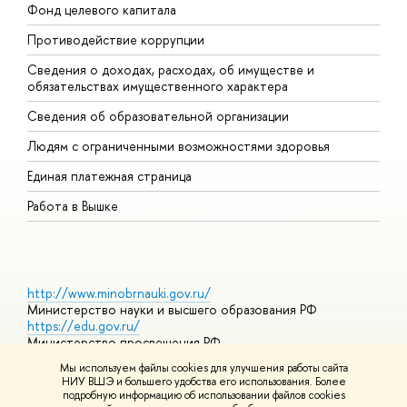
Фонд целевого капитала
Д
Противодействие коррупции
Ц
Сведения о доходах, расходах, об имуществе и
Б
обязательствах имущественного характера
О
Сведения об образовательной организации
О
Людям с ограниченными возможностями здоровья
Единая платежная страница
Работа в Вышке
http://www.minobrnauki.gov.ru/
Министерство науки и высшего образования РФ
https://edu.gov.ru/
Министерство просвещения РФ
https://elearning.hse.ru/mooc
Мы используем файлы cookies для улучшения работы сайта
Массовые открытые онлайн-курсы
НИУ ВШЭ и большего удобства его использования. Более
подробную информацию об использовании файлов cookies