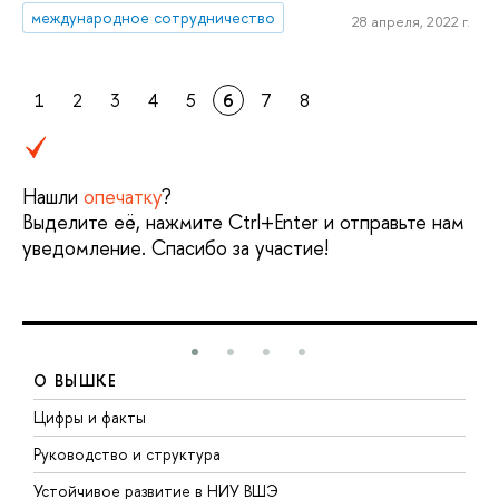
международное сотрудничество
28 апреля, 2022 г.
1
2
3
4
5
6
7
8
Нашли
опечатку
?
Выделите её, нажмите Ctrl+Enter и отправьте нам
уведомление. Спасибо за участие!
О ВЫШКЕ
Цифры и факты
Л
Руководство и структура
Д
Устойчивое развитие в НИУ ВШЭ
О