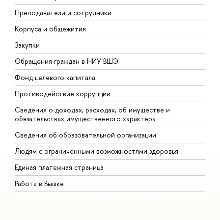
Преподаватели и сотрудники
П
Корпуса и общежития
В
Закупки
П
Обращения граждан в НИУ ВШЭ
А
Фонд целевого капитала
Д
Противодействие коррупции
Ц
Сведения о доходах, расходах, об имуществе и
Б
обязательствах имущественного характера
О
Сведения об образовательной организации
О
Людям с ограниченными возможностями здоровья
Единая платежная страница
Работа в Вышке