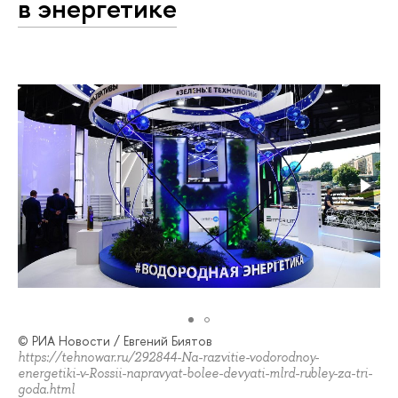
в энергетике
© РИА Новости / Евгений Биятов
https://tehnowar.ru/292844-Na-razvitie-vodorodnoy-
energetiki-v-Rossii-napravyat-bolee-devyati-mlrd-rubley-za-tri-
goda.html