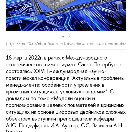
https://rce40.ru/chto-takoe-tsifrovizatsiya-rossijskoj-energetiki/
18 марта 2022г. в рамках Международного
экономического симпозиума в Санкт-Петербурге
состоялась XXVIII международная научно-
практическая конференция "Актуальные проблемы
менеджмента: особенности управления в
кризисных ситуациях в условиях пандемии". С
докладом по теме «Модели оценки и
прогнозирования целевых показателей в кризисных
ситуациях на основе цифровых двойников сложных
объектов» выступили преподаватели кафедры
А.Ю. Подчуфаров, И.А. Аустер, С.С. Ванина и А.Н.