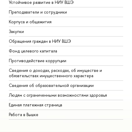
Устойчивое развитие в НИУ ВШЭ
О
Преподаватели и сотрудники
П
Корпуса и общежития
В
Закупки
П
Обращения граждан в НИУ ВШЭ
А
Фонд целевого капитала
Д
Противодействие коррупции
Ц
Сведения о доходах, расходах, об имуществе и
Б
обязательствах имущественного характера
О
Сведения об образовательной организации
О
Людям с ограниченными возможностями здоровья
Единая платежная страница
Работа в Вышке