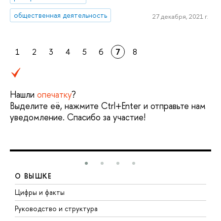
общественная деятельность
27 декабря, 2021 г.
1
2
3
4
5
6
7
8
Нашли
опечатку
?
Выделите её, нажмите Ctrl+Enter и отправьте нам
уведомление. Спасибо за участие!
О ВЫШКЕ
Цифры и факты
Л
Руководство и структура
Д