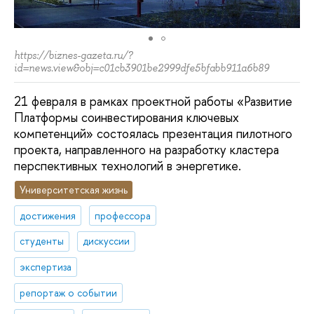
https://biznes-gazeta.ru/?
id=news.view&obj=c01cb3901be2999dfe5bfabb911a6b89
21 февраля в рамках проектной работы «Развитие
Платформы соинвестирования ключевых
компетенций» состоялась презентация пилотного
проекта, направленного на разработку кластера
перспективных технологий в энергетике.
Университетская жизнь
достижения
профессора
студенты
дискуссии
экспертиза
репортаж о событии