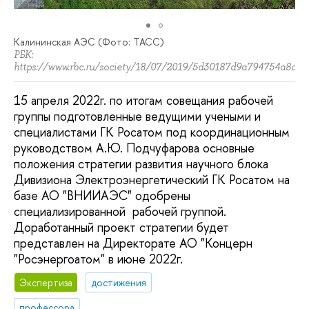
Калининская АЭС (Фото: ТАСС)
РБК:
https://www.rbc.ru/society/18/07/2019/5d30187d9a794754a8d0a
15 апреля 2022г. по итогам совещания рабочей
группы подготовленные ведущими учеными и
специалистами ГК Росатом под координационным
руководством А.Ю. Подчуфарова основные
положения стратегии развития научного блока
Дивизиона Электроэнергетический ГК Росатом на
базе АО "ВНИИАЭС" одобрены
специализированной рабочей группой.
Доработанный проект стратегии будет
представлен на Директорате АО "Концерн
"Росэнергоатом" в июне 2022г.
Экспертиза
достижения
профессора