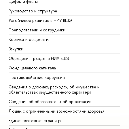
Цифры и факты
Л
Руководство и структура
Д
Устойчивое развитие в НИУ ВШЭ
О
Преподаватели и сотрудники
П
Корпуса и общежития
В
Закупки
П
Обращения граждан в НИУ ВШЭ
А
Фонд целевого капитала
Д
Противодействие коррупции
Ц
Сведения о доходах, расходах, об имуществе и
Б
обязательствах имущественного характера
О
Сведения об образовательной организации
О
Людям с ограниченными возможностями здоровья
Единая платежная страница