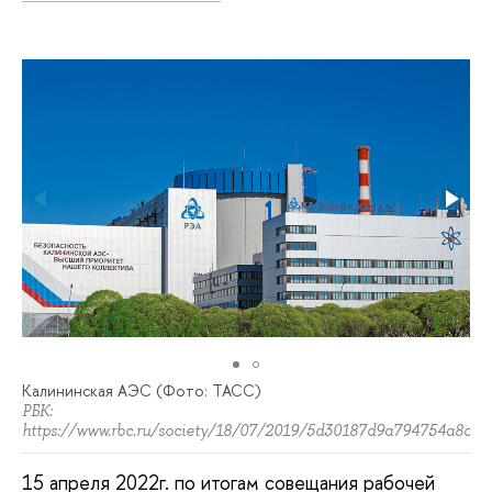
Калининская АЭС (Фото: ТАСС)
РБК:
https://www.rbc.ru/society/18/07/2019/5d30187d9a794754a8d0a
15 апреля 2022г. по итогам совещания рабочей