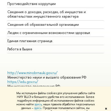
Противодействие коррупции
Ц
Сведения о доходах, расходах, об имуществе и
Б
обязательствах имущественного характера
О
Сведения об образовательной организации
О
Людям с ограниченными возможностями здоровья
Единая платежная страница
Работа в Вышке
http://www.minobrnauki.gov.ru/
Министерство науки и высшего образования РФ
https://edu.gov.ru/
Министерство просвещения РФ
https://elearning.hse.ru/mooc
Мы используем файлы cookies для улучшения работы сайта
Массовые открытые онлайн-курсы
НИУ ВШЭ и большего удобства его использования. Более
подробную информацию об использовании файлов cookies
можно найти
здесь
, наши правила обработки персональных
данных –
здесь
. Продолжая пользоваться сайтом, вы
✖
© НИУ ВШЭ 1993–2026
Адреса и контакты
Условия