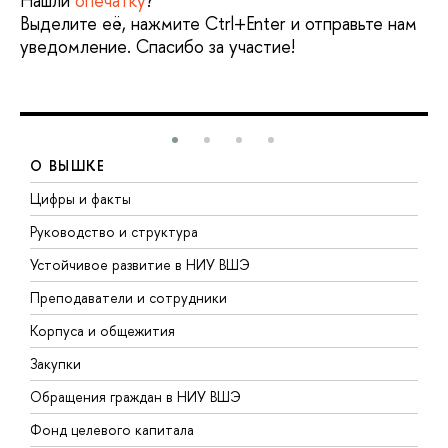
Нашли
опечатку
?
Выделите её, нажмите Ctrl+Enter и отправьте нам
уведомление. Спасибо за участие!
О ВЫШКЕ
Цифры и факты
Л
Руководство и структура
Д
Устойчивое развитие в НИУ ВШЭ
О
Преподаватели и сотрудники
П
Корпуса и общежития
В
Закупки
П
Обращения граждан в НИУ ВШЭ
А
Фонд целевого капитала
Д