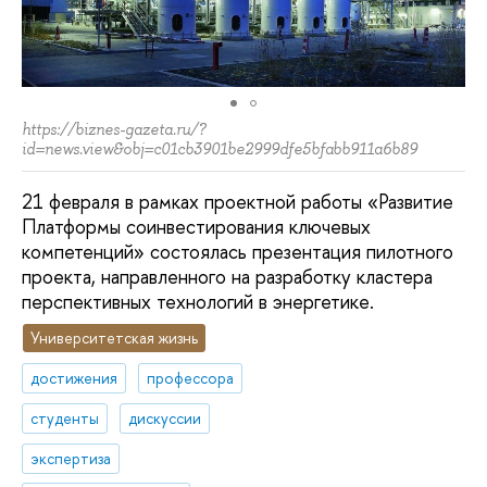
https://biznes-gazeta.ru/?
id=news.view&obj=c01cb3901be2999dfe5bfabb911a6b89
21 февраля в рамках проектной работы «Развитие
Платформы соинвестирования ключевых
компетенций» состоялась презентация пилотного
проекта, направленного на разработку кластера
перспективных технологий в энергетике.
Университетская жизнь
достижения
профессора
студенты
дискуссии
экспертиза