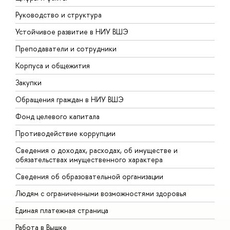
Руководство и структура
Д
Устойчивое развитие в НИУ ВШЭ
О
Преподаватели и сотрудники
П
Корпуса и общежития
В
Закупки
П
Обращения граждан в НИУ ВШЭ
А
Фонд целевого капитала
Д
Противодействие коррупции
Ц
Сведения о доходах, расходах, об имуществе и
Б
обязательствах имущественного характера
О
Сведения об образовательной организации
О
Людям с ограниченными возможностями здоровья
Единая платежная страница
Работа в Вышке