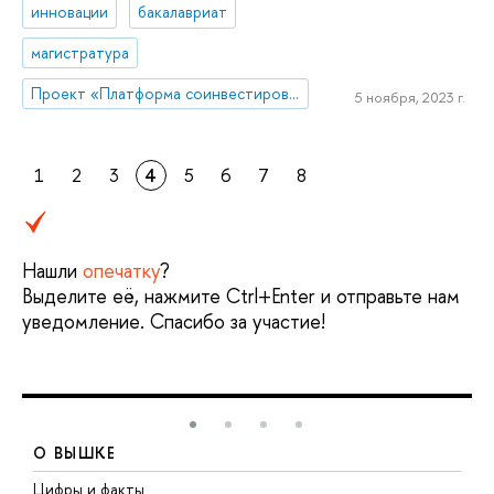
инновации
бакалавриат
магистратура
Проект «Платформа соинвестирования ключевых компетенций»
5 ноября, 2023 г.
1
2
3
4
5
6
7
8
Нашли
опечатку
?
Выделите её, нажмите Ctrl+Enter и отправьте нам
уведомление. Спасибо за участие!
О ВЫШКЕ
Цифры и факты
Л