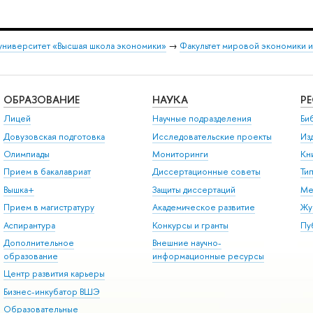
университет «Высшая школа экономики»
→
Факультет мировой экономики 
ОБРАЗОВАНИЕ
НАУКА
Р
Лицей
Научные подразделения
Би
Довузовская подготовка
Исследовательские проекты
Из
Олимпиады
Мониторинги
Кн
Прием в бакалавриат
Диссертационные советы
Ти
Вышка+
Защиты диссертаций
Ме
Прием в магистратуру
Академическое развитие
Жу
Аспирантура
Конкурсы и гранты
Пу
Дополнительное
Внешние научно-
образование
информационные ресурсы
Центр развития карьеры
Бизнес-инкубатор ВШЭ
Образовательные