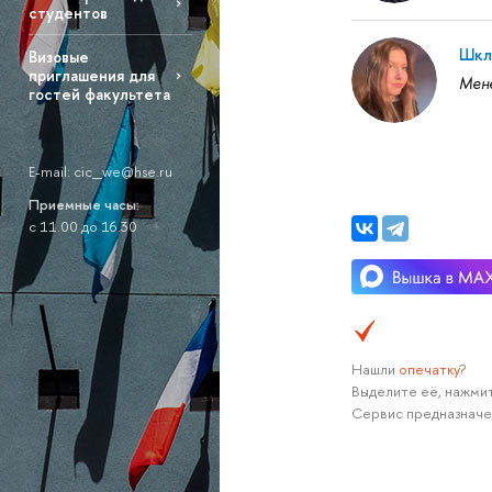
студентов
Шкля
Визовые
приглашения для
Мен
гостей факультета
E-mail: cic_we@hse.ru
Приемные часы:
с 11.00 до 16.30
Нашли
опечатку
?
Выделите её, нажмит
Сервис предназначе