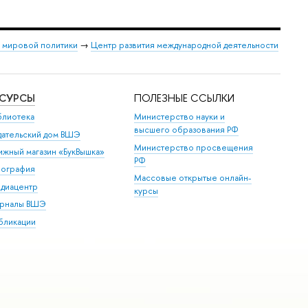
и мировой политики
→
Центр развития международной деятельности
ЕСУРСЫ
ПОЛЕЗНЫЕ ССЫЛКИ
блиотека
Министерство науки и
высшего образования РФ
дательский дом ВШЭ
Министерство просвещения
ижный магазин «БукВышка»
РФ
пография
Массовые открытые онлайн-
диацентр
курсы
рналы ВШЭ
бликации