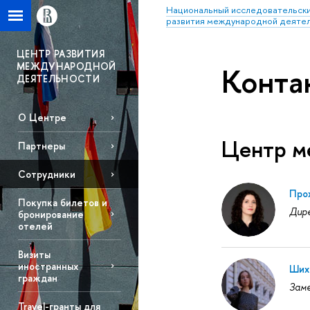
Национальный исследовательски
развития международной деяте
ЦЕНТР РАЗВИТИЯ
МЕЖДУНАРОДНОЙ
Конта
ДЕЯТЕЛЬНОСТИ
О Центре
Центр м
Партнеры
Сотрудники
Про
Покупка билетов и
Дир
бронирование
отелей
Визиты
иностранных
Ших
граждан
Зам
Travel-гранты для