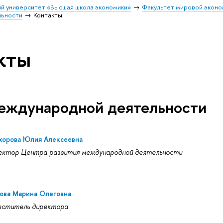
й университет «Высшая школа экономики»
Факультет мировой эконо
льности
Контакты
кты
еждународной деятельности
хорова Юлия Алексеевна
ектор Центра развития международной деятельности
ова Марина Олеговна
еститель директора