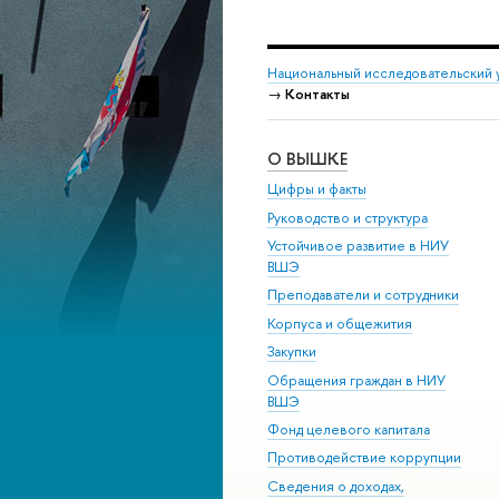
Национальный исследовательский 
→
Контакты
О ВЫШКЕ
Цифры и факты
Руководство и структура
Устойчивое развитие в НИУ
ВШЭ
Преподаватели и сотрудники
Корпуса и общежития
Закупки
Обращения граждан в НИУ
ВШЭ
Фонд целевого капитала
Противодействие коррупции
Сведения о доходах,