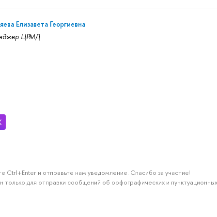
ева Елизавета Георгиевна
еджер ЦРМД
е Ctrl+Enter и отправьте нам уведомление. Спасибо за участие!
н только для отправки сообщений об орфографических и пунктуационных