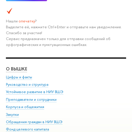
Нашли
опечатку
?
Выделите её, нажмите Ctrl+Enter и отправьте нам уведомление.
Спасибо за участие!
Сервис предназначен только для отправки сообщений об
орфографических и пунктуационных ошибках.
О ВЫШКЕ
ОБ
Цифры и факты
Ли
Руководство и структура
Дов
Устойчивое развитие в НИУ ВШЭ
Ол
Преподаватели и сотрудники
При
Корпуса и общежития
Вы
Закупки
При
Обращения граждан в НИУ ВШЭ
Ас
Фонд целевого капитала
До