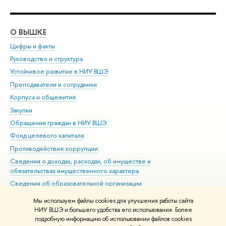
О ВЫШКЕ
ОБ
Цифры и факты
Ли
Руководство и структура
Дов
Устойчивое развитие в НИУ ВШЭ
Ол
Преподаватели и сотрудники
При
Корпуса и общежития
Вы
Закупки
При
Обращения граждан в НИУ ВШЭ
Ас
Фонд целевого капитала
До
Противодействие коррупции
Цен
Сведения о доходах, расходах, об имуществе и
Би
обязательствах имущественного характера
Об
Сведения об образовательной организации
Обр
Людям с ограниченными возможностями здоровья
Мы используем файлы cookies для улучшения работы сайта
Единая платежная страница
НИУ ВШЭ и большего удобства его использования. Более
подробную информацию об использовании файлов cookies
Работа в Вышке