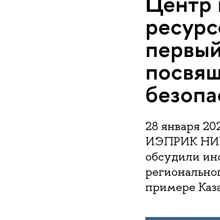
Центр 
ресур
первый
посвя
безопа
28 января 20
ИЭПРИК НИУ 
обсудили ин
региональног
примере Каза