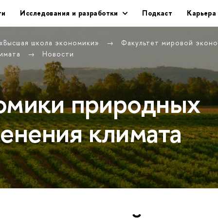
ти
Исследования и разработки
Подкаст
Карьера
 «Высшая школа экономики»
Факультет мировой экон
лимата
Новости
омики природных
менения климата