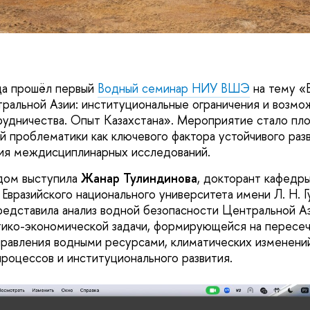
да прошёл первый
Водный семинар НИУ ВШЭ
на тему «
ральной Азии: институциональные ограничения и возмо
рудничества. Опыт Казахстана». Мероприятие стало пл
 проблематики как ключевого фактора устойчивого разв
ия междисциплинарных исследований.
дом выступила
Жанар Тулиндинова
, докторант кафедр
Евразийского национального университета имени Л. Н. Г
редставила анализ водной безопасности Центральной Аз
тико-экономической задачи, формирующейся на пересе
правления водными ресурсами, климатических изменений
роцессов и институционального развития.