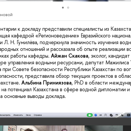
иновой
тарии к докладу представили специалисты из Казахста
ющая кафедрой «Регионоведение» Евразийского национа
и Л. Н. Гумилёва, подчеркнула значимость изучения вод
родных отношений и рассказала об опыте реализации в
мках работы кафедры.
Айжан Скакова
, эколог, кандида
фере управления водными ресурсами, депутат Мажилиса V
а при Совете безопасности Республики Казахстан по во
опасности, представила обзор текущих проектов в обла
захстане.
Альбина Приниязова
, PhD в области междуна
 на потенциал Казахстана в сфере водной дипломатии и
а основные выводы доклада.