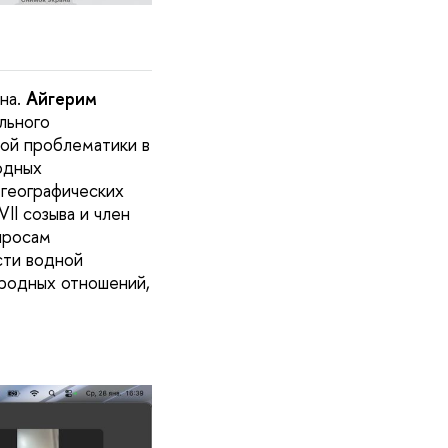
на.
Айгерим
льного
ной проблематики в
одных
т географических
II созыва и член
просам
сти водной
родных отношений,