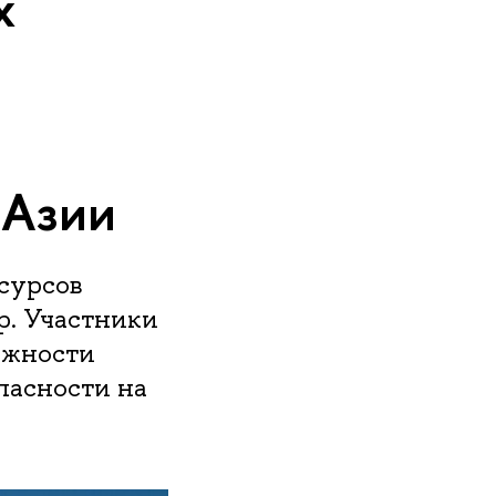
х
 Азии
сурсов
. Участники
ожности
пасности на