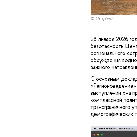
© Unsplash
28 января 2026 го
безопасность Цент
регионального сот
обсуждения водной
важного направлен
С основным докла
«Регионоведение» 
выступлении она п
комплексной поли
трансграничного у
демографических п