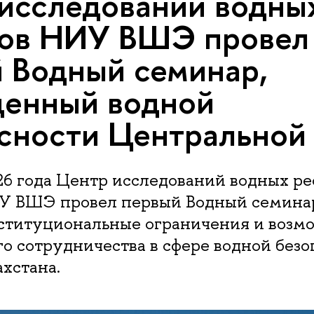
исследований водны
сов НИУ ВШЭ провел
 Водный семинар,
щенный водной
сности Центральной
26 года Центр исследований водных ре
ВШЭ провел первый Водный семинар
ституциональные ограничения и возм
о сотрудничества в сфере водной безо
хстана.