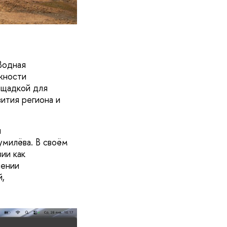
Водная
жности
ощадкой для
ития региона и
ы
умилёва. В своём
ии как
чении
,