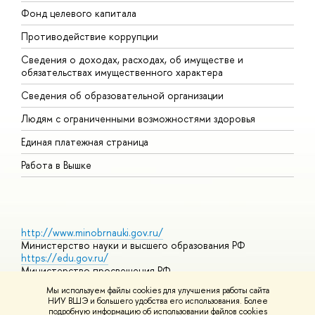
Фонд целевого капитала
Д
Противодействие коррупции
Ц
Сведения о доходах, расходах, об имуществе и
Б
обязательствах имущественного характера
О
Сведения об образовательной организации
О
Людям с ограниченными возможностями здоровья
Единая платежная страница
Работа в Вышке
http://www.minobrnauki.gov.ru/
Министерство науки и высшего образования РФ
https://edu.gov.ru/
Министерство просвещения РФ
https://elearning.hse.ru/mooc
Мы используем файлы cookies для улучшения работы сайта
Массовые открытые онлайн-курсы
НИУ ВШЭ и большего удобства его использования. Более
подробную информацию об использовании файлов cookies