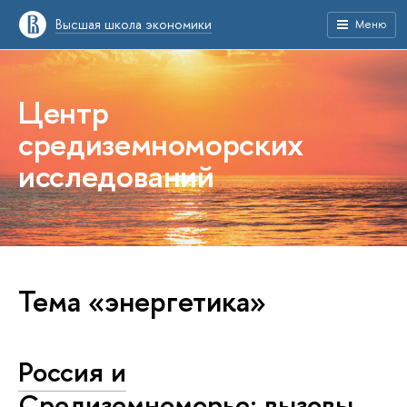
Высшая школа экономики
Меню
Центр
средиземноморских
исследований
Тема «энергетика»
Россия и
Средиземноморье: вызовы