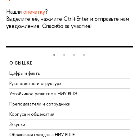
Нашли
опечатку
?
Выделите её, нажмите Ctrl+Enter и отправьте нам
уведомление. Спасибо за участие!
О ВЫШКЕ
Цифры и факты
Л
Руководство и структура
Д
Устойчивое развитие в НИУ ВШЭ
О
Преподаватели и сотрудники
П
Корпуса и общежития
В
Закупки
П
Обращения граждан в НИУ ВШЭ
А