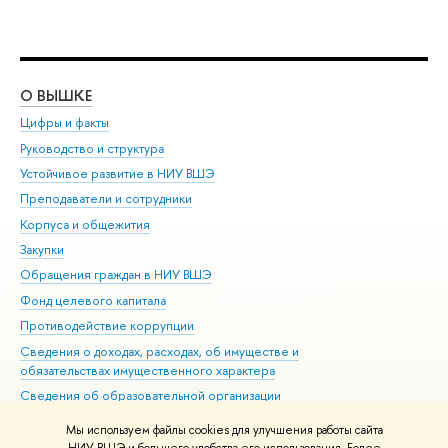
О ВЫШКЕ
ОБ
Цифры и факты
Ли
Руководство и структура
Дов
Устойчивое развитие в НИУ ВШЭ
Ол
Преподаватели и сотрудники
При
Корпуса и общежития
Вы
Закупки
При
Обращения граждан в НИУ ВШЭ
Ас
Фонд целевого капитала
До
Противодействие коррупции
Цен
Сведения о доходах, расходах, об имуществе и
Би
обязательствах имущественного характера
Об
Сведения об образовательной организации
Обр
Людям с ограниченными возможностями здоровья
Мы используем файлы cookies для улучшения работы сайта
Единая платежная страница