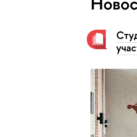
Новос
Студ
уча