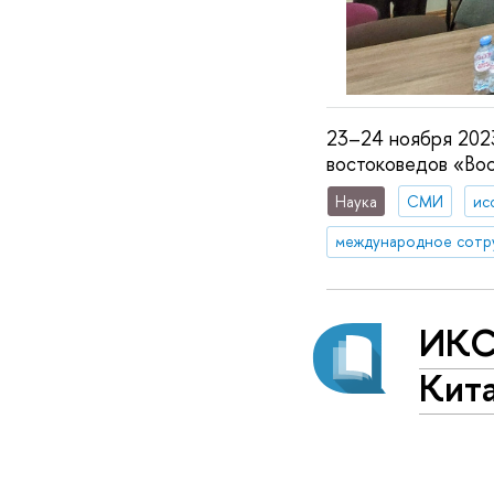
23–24 ноября 202
востоковедов «Вос
Наука
СМИ
ис
международное сотр
ИКС
Кит