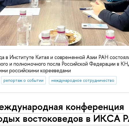
да в Институте Китая и современной Азии РАН состояла
ного и полномочного посла Российской Федерации в К
ими российскими корееведами
репортаж о событии
международное сотрудничество
международная конференция
одых востоковедов в ИКСА 