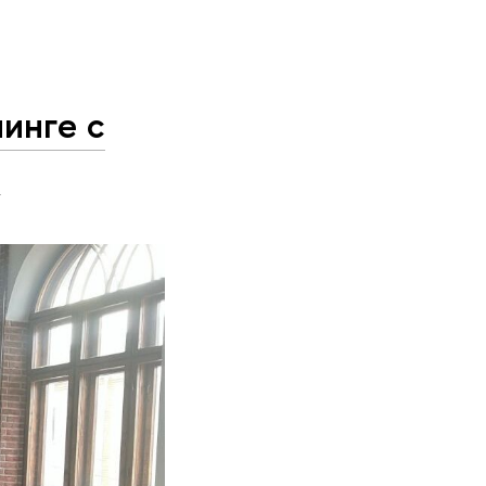
инге с
Н