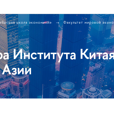
 «Высшая школа экономики»
Факультет мировой экон
ра Института Кита
 Азии