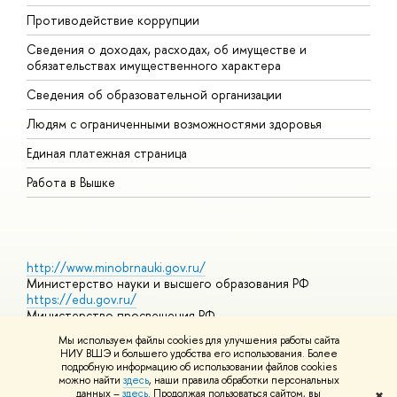
Противодействие коррупции
Ц
Сведения о доходах, расходах, об имуществе и
Б
обязательствах имущественного характера
О
Сведения об образовательной организации
О
Людям с ограниченными возможностями здоровья
Единая платежная страница
Работа в Вышке
http://www.minobrnauki.gov.ru/
Министерство науки и высшего образования РФ
https://edu.gov.ru/
Министерство просвещения РФ
https://elearning.hse.ru/mooc
Мы используем файлы cookies для улучшения работы сайта
Массовые открытые онлайн-курсы
НИУ ВШЭ и большего удобства его использования. Более
подробную информацию об использовании файлов cookies
можно найти
здесь
, наши правила обработки персональных
данных –
здесь
. Продолжая пользоваться сайтом, вы
✖