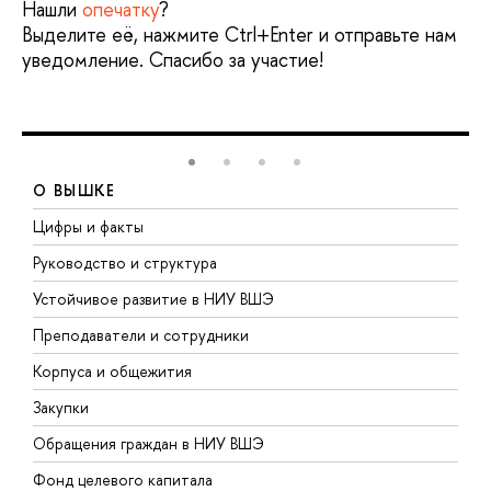
Нашли
опечатку
?
Выделите её, нажмите Ctrl+Enter и отправьте нам
уведомление. Спасибо за участие!
О ВЫШКЕ
Цифры и факты
Л
Руководство и структура
Д
Устойчивое развитие в НИУ ВШЭ
О
Преподаватели и сотрудники
П
Корпуса и общежития
В
Закупки
П
Обращения граждан в НИУ ВШЭ
А
Фонд целевого капитала
Д