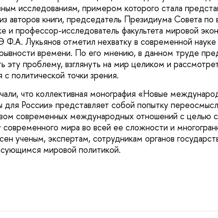
ным исследованиям, примером которого стала предста
из авторов книги, председатель Президиума Совета по 
е и профессор-исследователь факультета мировой эко
 Ф.А. Лукьянов отметил нехватку в современной наук
рывности времени. По его мнению, в данном труде пр
ь эту проблему, взглянуть на мир целиком и рассмотре
я с политической точки зрения.
чали, что коллективная монография «Новые междунаро
ы для России» представляет собой попытку переосмыс
вом современных международных отношений с целью 
 современного мира во всей ее сложности и многогран
сен ученым, экспертам, сотрудникам органов государств
есующимся мировой политикой.