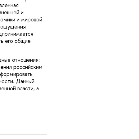
вленная
внешней и
номики и мировой
е ощущения
едпринимается
ть его общие
дные отношения:
ления российским
сформировать
ности. Данный
енной власти, а