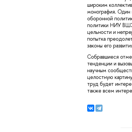
широким коллектив
монография. Один 
оборонной политик
политики НИУ ВШЭ
цельности и непре
попытка преодолет
законы его развити
Собравшиеся отме
тенденции и вызов
научным сообщест
целостную картину
труд будет интере
также всем интер