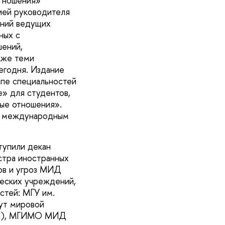
тношения»
цией руководителя
аний ведущих
ных с
ений,
кже теми
егодня. Издание
пе специальностей
е» для студентов,
ые отношения».
по международным
тупили декан
стра иностранных
вов и угроз МИД
ческих учреждений,
стей: МГУ им.
ут мировой
др.), МГИМО МИД