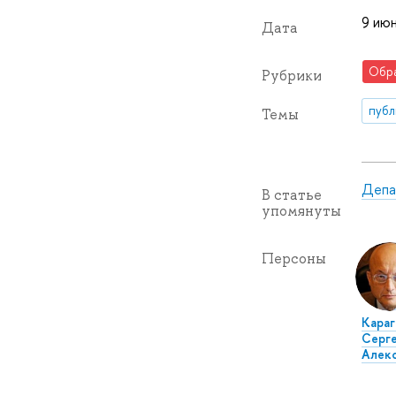
9 июн
Дата
Обр
Рубрики
публ
Темы
Депа
В статье
упомянуты
Персоны
Караг
Серг
Алек