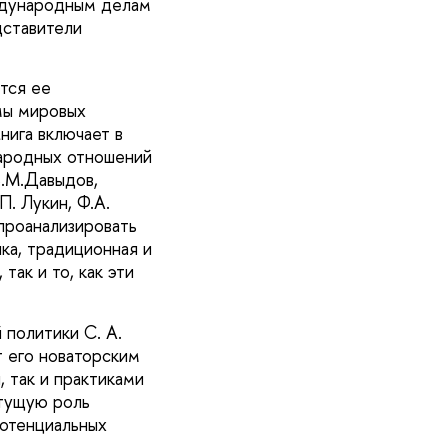
еждународным делам
дставители
тся ее
мы мировых
нига включает в
народных отношений
 В.М.Давыдов,
П. Лукин, Ф.А.
 проанализировать
ка, традиционная и
так и то, как эти
политики С. А.
т его новаторским
 так и практиками
стущую роль
потенциальных