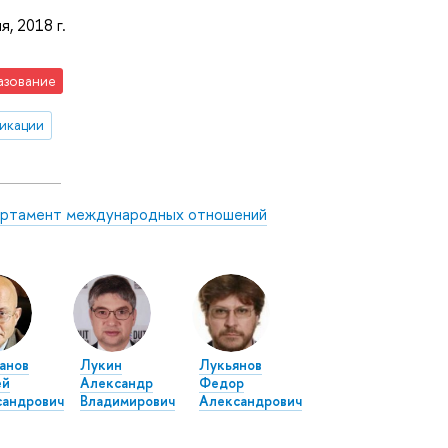
я, 2018 г.
азование
икации
ртамент международных отношений
анов
Лукин
Лукьянов
ей
Александр
Федор
сандрович
Владимирович
Александрович