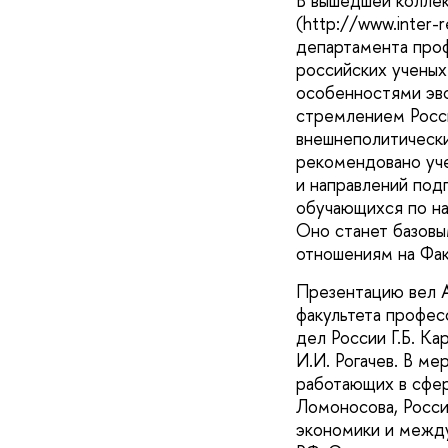
В вышедшей колле
(http://www.inter
департамента проф
российских ученых
особенностями эв
стремлением Росси
внешнеполитически
рекомендовано уч
и направлений под
обучающихся по н
Оно станет базов
отношениям на Фак
Презентацию вел А
факультета профес
дел России Г.Б. К
И.И. Рогачев. В м
работающих в сфе
Ломоносова, Росси
экономики и межд