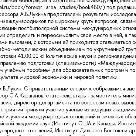
ктивной монографии в издательстве «Международные о
-rel.ru/book/foreign_area_studies/book480/) под редак
ессора А.В.Лукина представлены результаты исследов
-международников по широкому кругу вопросов, связан
олюции постбиполярной системы международных отнош
и определить и переосмыслить свое место в ней, а та
ми вызовами, с которыми ей приходится сталкиваться с
ебно-методическим объединением по укрупненной груп
готовки 41.00.00 «Политические науки и регионоведени
аправлению подготовки (специальности) «Международн
ым учебным пособием для образовательных программ 
ультете мировой экономики и мировой политики.
.В.Лукин. С приветственным словом к собравшимся выс
сор С.А.Караганов, статс-секретарь - заместитель мини
арасин, директор департамента по вопросам новых вызо
ероприятии приняли участие ученые из ведущих академи
ре изучения международных отношений и смежных обла
йской академии наук (Институт США и Канады, Инстит
ународных отношений, Институт Дальнего Востока и 