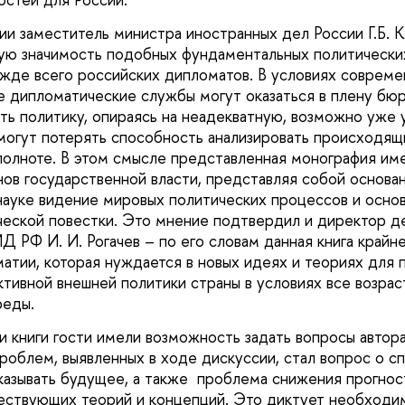
ии заместитель министра иностранных дел России Г.Б. 
ую значимость подобных фундаментальных политически
ежде всего российских дипломатов. В условиях совреме
 дипломатические службы могут оказаться в плену бю
ть политику, опираясь на неадекватную, возможно уже
 могут потерять способность анализировать происходящ
полноте. В этом смысле представленная монография им
нов государственной власти, представляя собой основа
ауке видение мировых политических процессов и основ
еской повестки. Это мнение подтвердил и директор д
Д РФ И. И. Рогачев – по его словам данная книга крайн
атии, которая нуждается в новых идеях и теориях для
тивной внешней политики страны в условиях все возра
еды.
и книги гости имели возможность задать вопросы автор
проблем, выявленных в ходе дискуссии, стал вопрос о с
казывать будущее, а также проблема снижения прогнос
ствующих теорий и концепций. Это диктует необходим