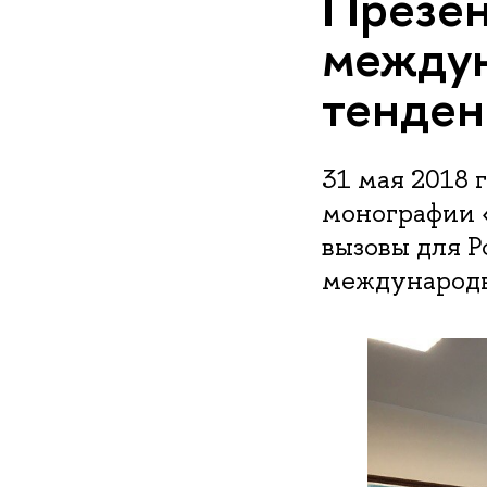
Презен
междун
тенден
31 мая 2018
монографии 
вызовы для Р
международн