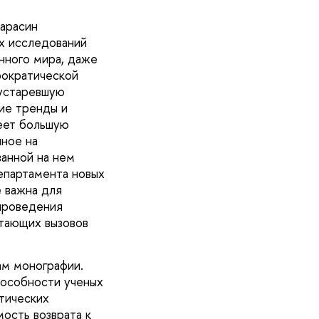
Карасин
х исследований
нного мира, даже
рократической
 устаревшую
ие тренды и
еет большую
нное на
анной на нем
епартамента новых
е важна для
 проведения
стающих вызовов
ам монографии.
пособности ученых
тических
ость возврата к