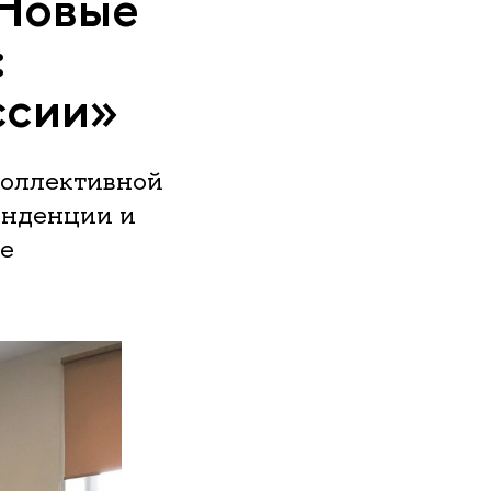
«Новые
:
ссии»
коллективной
енденции и
те