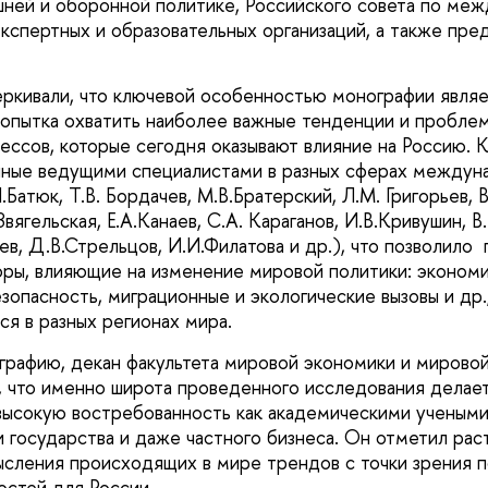
шней и оборонной политике, Российского совета по м
экспертных и образовательных организаций, а также пре
ркивали, что ключевой особенностью монографии являе
попытка охватить наиболее важные тенденции и пробле
ессов, которые сегодня оказывают влияние на Россию. К
анные ведущими специалистами в разных сферах между
И.Батюк, Т.В. Бордачев, М.В.Братерский, Л.М. Григорьев,
вягельская, Е.А.Канаев, С.А. Караганов, И.В.Кривушин, В.
ев, Д.В.Стрельцов, И.И.Филатова и др.), что позволило
оры, влияющие на изменение мировой политики: экономи
опасность, миграционные и экологические вызовы и др., 
ся в разных регионах мира.
рафию, декан факультета мировой экономики и мировой 
, что именно широта проведенного исследования делае
высокую востребованность как академическими учеными,
 государства и даже частного бизнеса. Он отметил ра
сления происходящих в мире трендов с точки зрения 
остей для России.