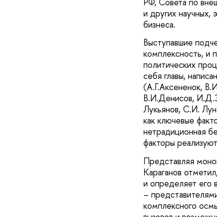
РФ, Совета по вне
и других научных, 
бизнеса.
Выступавшие подче
комплексность, и 
политических проц
себя главы, напис
(А.Г.Аксененок, В.
В.И.Денисов, И.Д.З
Лукьянов, С.И. Лун
как ключевые факт
нетрадиционная без
факторы реализуют
Представляя моног
Караганов отметил
и определяет его 
– представителями
комплексного осмы
вызовов и возможн