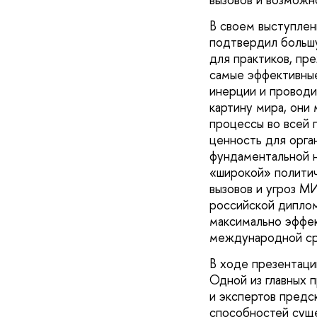
В своем выступлен
подтвердил больш
для практиков, пр
самые эффективные
инерции и проводи
картину мира, они
процессы во всей 
ценность для орга
фундаментальной н
«широкой» политич
вызовов и угроз МИ
российской диплом
максимально эффек
международной ср
В ходе презентаци
Одной из главных 
и экспертов предс
способностей суще