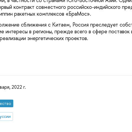
ми, в частности со странами Юго-Восточной Азии. Одни
ервый контракт совместного российско-индийского пре
иппин ракетных комплексов «БраМос».
олжение сближения с Китаем, Россия преследует собс
е интересы в регионы, прежде всего в сфере поставок
 реализации энергетических проектов.
варя, 2022 г.
ество
уссии