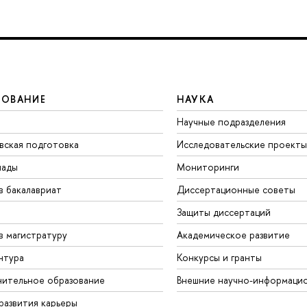
ЗОВАНИЕ
НАУКА
Научные подразделения
вская подготовка
Исследовательские проекты
иады
Мониторинги
в бакалавриат
Диссертационные советы
Защиты диссертаций
в магистратуру
Академическое развитие
нтура
Конкурсы и гранты
ительное образование
Внешние научно-информаци
развития карьеры