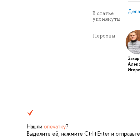
Депа
В статье
упомянуты
Персоны
Захар
Алек
Игоре
Нашли
опечатку
?
Выделите её, нажмите Ctrl+Enter и отправьт