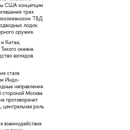
оны США концепции
оглашения трех
Тихоокеанском ТВД
 подводных лодок
ерного оружия.
и Китая,
Тихого океана.
ство взглядов
ия стала
ии Индо-
одные направления
й стороной Москва
 не противоречит
, центральная роль
ия взаимодействия