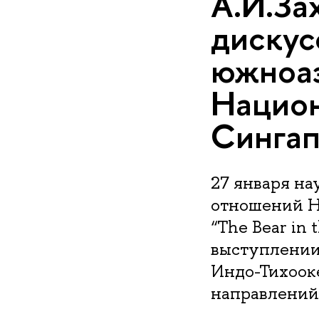
А.И.За
дискус
южноаз
Национ
Сингап
27 января н
отношений Н
“The Bear in 
выступлении 
Индо-Тихоок
направлений