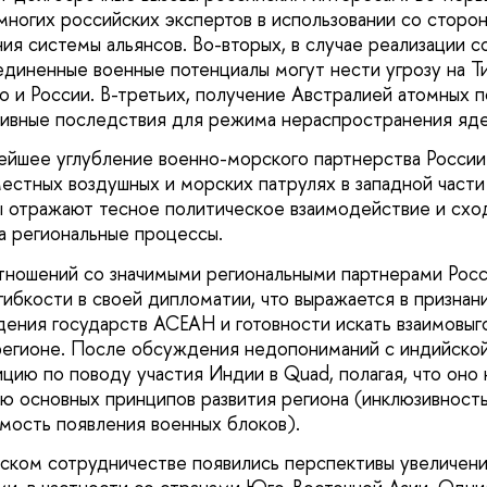
ногих российских экспертов в использовании со стор
ия системы альянсов. Во-вторых, в случае реализации с
единенные военные потенциалы могут нести угрозу на 
но и России. В-третьих, получение Австралией атомных
тивные последствия для режима нераспространения яд
йшее углубление военно-морского партнерства России 
естных воздушных и морских патрулях в западной части 
отражают тесное политическое взаимодействие и сход
а региональные процессы.
тношений со значимыми региональными партнерами Росс
гибкости в своей дипломатии, что выражается в признан
дения государств АСЕАН и готовности искать взаимовыг
регионе. После обсуждения недопониманий с индийско
ицию по поводу участия Индии в Quad, полагая, что оно
 основных принципов развития региона (инклюзивность
ость появления военных блоков).
ском сотрудничестве появились перспективы увеличен