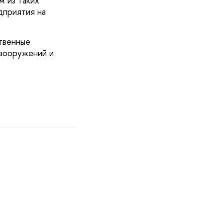
м из таких
дприятия на
твенные
 вооружений и