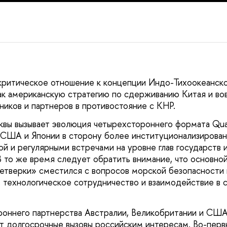
критическое отношение к концепции Индо-Тихоокеанско
ак американскую стратегию по сдерживанию Китая и в
ников и партнеров в противостояние с КНР.
вы вызывает эволюция четырехстороннего формата Qua
 США и Японии в сторону более институционализирова
ой и регулярными встречами на уровне глав государств 
В то же время следует обратить внимание, что основно
етверки» сместился с вопросов морской безопасности 
 технологическое сотрудничество и взаимодействие в 
роннего партнерства Австралии, Великобритании и СШ
т долгосрочные вызовы российским интересам. Во-перв