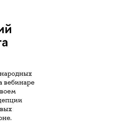
ий
та
ународных
а вебинаре
 своем
нцепции
евых
оне.