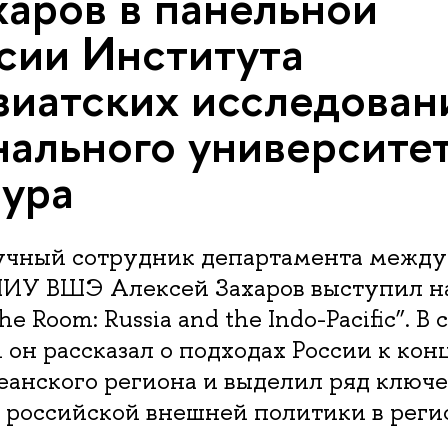
харов в панельной
сии Института
иатских исследован
ального университе
ура
аучный сотрудник департамента межд
ИУ ВШЭ Алексей Захаров выступил н
the Room: Russia and the Indo-Pacific”. В
он рассказал о подходах России к ко
еанского региона и выделил ряд ключ
 российской внешней политики в реги