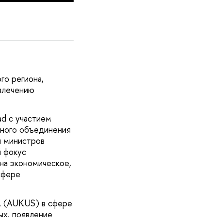
го региона,
овлечению
d с участием
нного объединения
и министров
й фокус
на экономическое,
сфере
А (AUKUS) в сфере
ых, появление