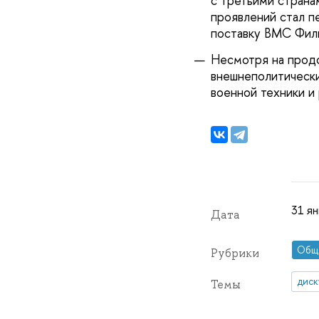
с третьими страна
проявлений стал п
поставку ВМС Фил
Несмотря на прод
внешнеполитически
военной техники и
31 ян
Дата
Общ
Рубрики
диск
Темы