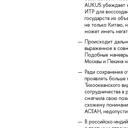
AUKUS убеждает м
ИТР для воссоздан
государств их объ
не только Китаю, 
может иметь нега
Происходит дальне
выраженное в совм
Подобные маневры 
Москвы и Пекина н
Ради сохранения о
проявлять больше 
Тихоокеанского ви
сотрудничества в 
смягчила свою поз
схожему пониманию
АСЕАН, недопустим
В российско-индий