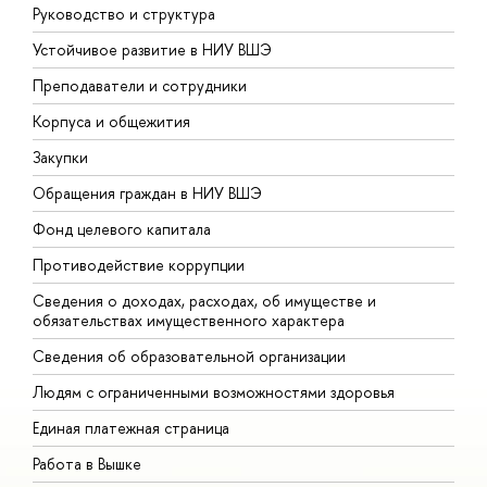
Руководство и структура
Д
Устойчивое развитие в НИУ ВШЭ
О
Преподаватели и сотрудники
П
Корпуса и общежития
В
Закупки
П
Обращения граждан в НИУ ВШЭ
А
Фонд целевого капитала
Д
Противодействие коррупции
Ц
Сведения о доходах, расходах, об имуществе и
Б
обязательствах имущественного характера
О
Сведения об образовательной организации
О
Людям с ограниченными возможностями здоровья
Единая платежная страница
Работа в Вышке