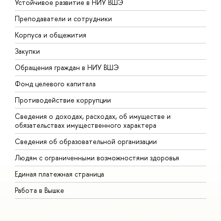
Устойчивое развитие в НИУ ВШЭ
О
Преподаватели и сотрудники
П
Корпуса и общежития
В
Закупки
П
Обращения граждан в НИУ ВШЭ
А
Фонд целевого капитала
Д
Противодействие коррупции
Ц
Сведения о доходах, расходах, об имуществе и
Б
обязательствах имущественного характера
О
Сведения об образовательной организации
О
Людям с ограниченными возможностями здоровья
Единая платежная страница
Работа в Вышке