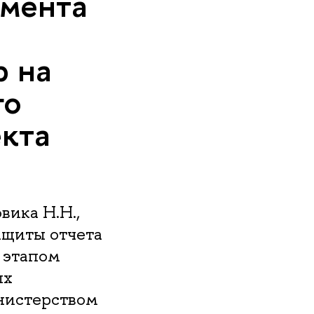
амента
 на
го
кта
вика Н.Н.,
ащиты отчета
 этапом
ых
нистерством