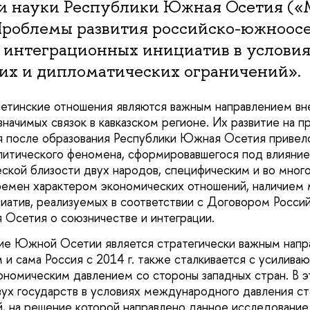
 и науки Республики Южная Осетия (
роблемы развития российско-южноос
 интеграционных инициатив в услови
их и дипломатических ограничений».
етинские отношения являются важным направлением вн
значимых связок в кавказском регионе. Их развитие на 
я после образования Республики Южная Осетия привел
итического феномена, сформировавшегося под влияние
еской близости двух народов, специфическим и во мно
ремен характером экономических отношений, наличием
иатив, реализуемых в соответствии с Договором Росси
Осетия о союзничестве и интеграции.
тие Южной Осетии является стратегически важным нап
м и сама Россия с 2014 г. также сталкивается с усилив
ономическим давлением со стороны западных стран. В э
вух государств в условиях международного давления с
, на решение которой направлено данное исследование