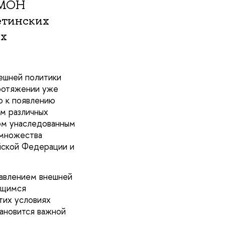
«МОН
етинских
ях
ешней политики
протяжении уже
о к появлению
м различных
гом унаследованным
 множества
йской Федерации и
равлением внешней
ающимся
тих условиях
тановится важной
.