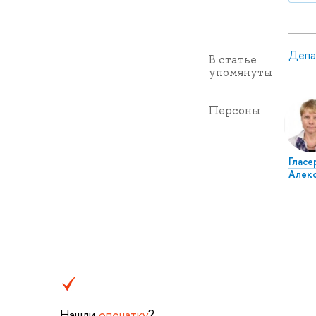
Депа
В статье
упомянуты
Персоны
Гласе
Алек
Нашли
опечатку
?