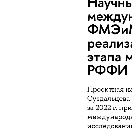
Научны
между
ФМЭиМ
реализ
этапа 
РФФИ
Проектная на
Суздальцева 
за 2022 г. п
международн
исследовани