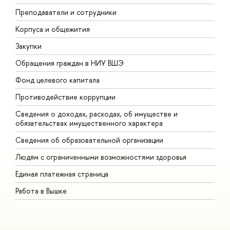
Преподаватели и сотрудники
П
Корпуса и общежития
В
Закупки
П
Обращения граждан в НИУ ВШЭ
А
Фонд целевого капитала
Д
Противодействие коррупции
Ц
Сведения о доходах, расходах, об имуществе и
Б
обязательствах имущественного характера
О
Сведения об образовательной организации
О
Людям с ограниченными возможностями здоровья
Единая платежная страница
Работа в Вышке