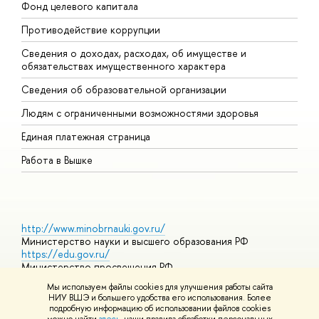
Фонд целевого капитала
Д
Противодействие коррупции
Ц
Сведения о доходах, расходах, об имуществе и
Б
обязательствах имущественного характера
О
Сведения об образовательной организации
О
Людям с ограниченными возможностями здоровья
Единая платежная страница
Работа в Вышке
http://www.minobrnauki.gov.ru/
Министерство науки и высшего образования РФ
https://edu.gov.ru/
Министерство просвещения РФ
https://elearning.hse.ru/mooc
Мы используем файлы cookies для улучшения работы сайта
Массовые открытые онлайн-курсы
НИУ ВШЭ и большего удобства его использования. Более
подробную информацию об использовании файлов cookies