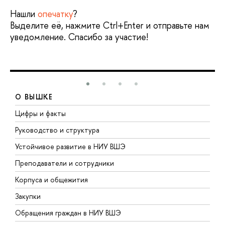
Нашли
опечатку
?
Выделите её, нажмите Ctrl+Enter и отправьте нам
уведомление. Спасибо за участие!
О ВЫШКЕ
Цифры и факты
Л
Руководство и структура
Д
Устойчивое развитие в НИУ ВШЭ
О
Преподаватели и сотрудники
П
Корпуса и общежития
В
Закупки
П
Обращения граждан в НИУ ВШЭ
А