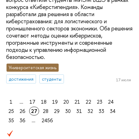
конкурса «Киберстипендия». Команды
разработали два решения в области
киберстрахования: для логистического и
промышленного секторов экономики. Оба решения
сочетают методы оценки киберрисков,
программные инструменты и современные
подходы к управлению информационной
безопасностью.
Университетская жизнь
достижения
студенты
17 июля
1
...
17
18
19
20
21
22
23
24
25
26
27
28
29
30
31
32
33
34
35
36
...
2456