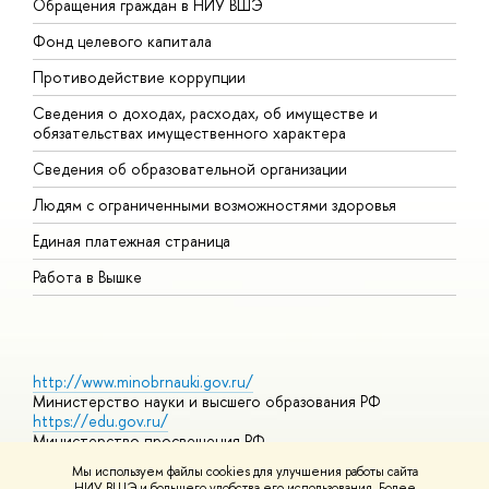
Обращения граждан в НИУ ВШЭ
А
Фонд целевого капитала
Д
Противодействие коррупции
Ц
Сведения о доходах, расходах, об имуществе и
Б
обязательствах имущественного характера
О
Сведения об образовательной организации
О
Людям с ограниченными возможностями здоровья
Единая платежная страница
Работа в Вышке
http://www.minobrnauki.gov.ru/
Министерство науки и высшего образования РФ
https://edu.gov.ru/
Министерство просвещения РФ
https://elearning.hse.ru/mooc
Мы используем файлы cookies для улучшения работы сайта
Массовые открытые онлайн-курсы
НИУ ВШЭ и большего удобства его использования. Более