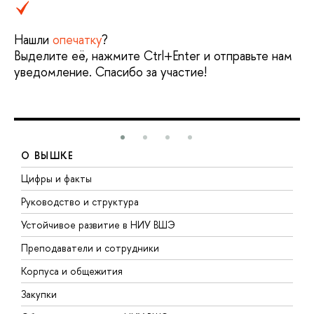
Нашли
опечатку
?
Выделите её, нажмите Ctrl+Enter и отправьте нам
уведомление. Спасибо за участие!
О ВЫШКЕ
Цифры и факты
Л
Руководство и структура
Д
Устойчивое развитие в НИУ ВШЭ
О
Преподаватели и сотрудники
П
Корпуса и общежития
В
Закупки
П