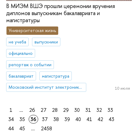
В МИЭМ ВШЭ прошли церемонии вручения
дипломов выпускникам бакалавриата и
магистратуры
Университетская жизнь
не учеба
выпускники
официально
репортаж о событии
бакалавриат
магистратура
Московский институт электроники и математики им. А.Н. Тихонова
10 июля
1
...
26
27
28
29
30
31
32
33
34
35
36
37
38
39
40
41
42
43
44
45
...
2458