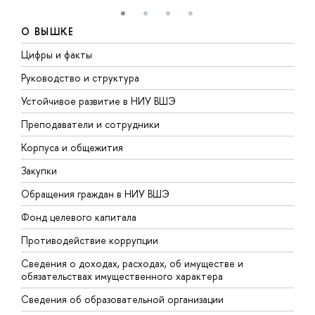
О ВЫШКЕ
Цифры и факты
Л
Руководство и структура
Д
Устойчивое развитие в НИУ ВШЭ
О
Преподаватели и сотрудники
П
Корпуса и общежития
В
Закупки
П
Обращения граждан в НИУ ВШЭ
А
Фонд целевого капитала
Д
Противодействие коррупции
Ц
Сведения о доходах, расходах, об имуществе и
Б
обязательствах имущественного характера
О
Сведения об образовательной организации
О