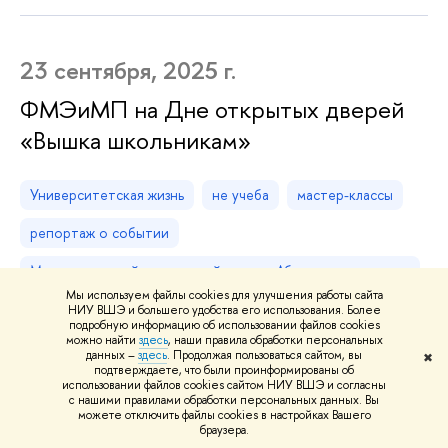
23 сентября, 2025 г.
ФМЭиМП на Дне открытых дверей
«Вышка школьникам»
Университетская жизнь
не учеба
мастер-классы
репортаж о событии
Международный креативный центр «Абитуриент.
Студент. Выпускник»
Мы используем файлы cookies для улучшения работы сайта
НИУ ВШЭ и большего удобства его использования. Более
подробную информацию об использовании файлов cookies
можно найти
здесь
, наши правила обработки персональных
данных –
здесь
. Продолжая пользоваться сайтом, вы
✖
подтверждаете, что были проинформированы об
использовании файлов cookies сайтом НИУ ВШЭ и согласны
25 апреля, 2025 г.
с нашими правилами обработки персональных данных. Вы
можете отключить файлы cookies в настройках Вашего
браузера.
Выпускной Школы будущего