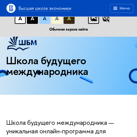
A
A
A
АБB
АБB
АБB
Высшая школа экономики
Меню
А
А
А
А
А
Обычная версия сайта
Школа будущего
международника
Школа будущего международника —
уникальная онлайн-программа для