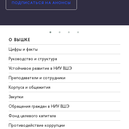
ПОДПИСАТЬСЯ НА АНОНСЫ
О ВЫШКЕ
Цифры и факты
Л
Руководство и структура
Д
Устойчивое развитие в НИУ ВШЭ
О
Преподаватели и сотрудники
П
Корпуса и общежития
В
Закупки
П
Обращения граждан в НИУ ВШЭ
А
Фонд целевого капитала
Д
Противодействие коррупции
Ц