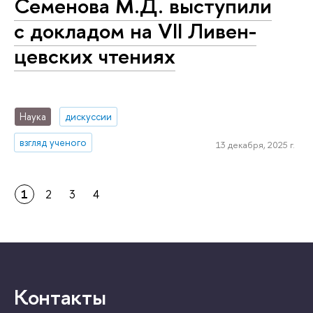
Семенова М.Д. выступили
с докладом на VII Ли­вен­
цев­ских чтениях
Наука
дискуссии
взгляд ученого
13 декабря, 2025 г.
1
2
3
4
Контакты