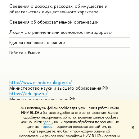
Сведения о доходах, расходах, об имуществе и
Б
обязательствах имущественного характера
О
Сведения об образовательной организации
О
Людям с ограниченными возможностями здоровья
Единая платежная страница
Работа в Вышке
http://www.minobrnauki.gov.ru/
Министерство науки и высшего образования РФ
https://edu.gov.ru/
Министерство просвещения РФ
https://elearning.hse.ru/mooc
Мы используем файлы cookies для улучшения работы сайта
Массовые открытые онлайн-курсы
НИУ ВШЭ и большего удобства его использования. Более
подробную информацию об использовании файлов cookies
можно найти
здесь
, наши правила обработки персональных
данных –
здесь
. Продолжая пользоваться сайтом, вы
✖
© НИУ ВШЭ 1993–2026
Адреса и контакты
Условия
подтверждаете, что были проинформированы об
использования материалов
Политика конфиденциальности
Карта
использовании файлов cookies сайтом НИУ ВШЭ и согласны
сайта