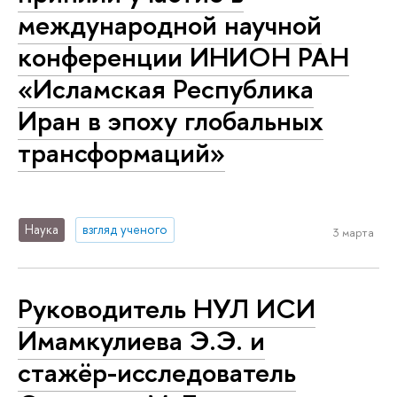
международной научной
конференции ИНИОН РАН
«Исламская Республика
Иран в эпоху глобальных
трансформаций»
Наука
взгляд ученого
3 марта
Ру­ко­во­ди­тель НУЛ ИСИ
Имамкулиева Э.Э. и
стажёр-ис­сле­до­ва­тель