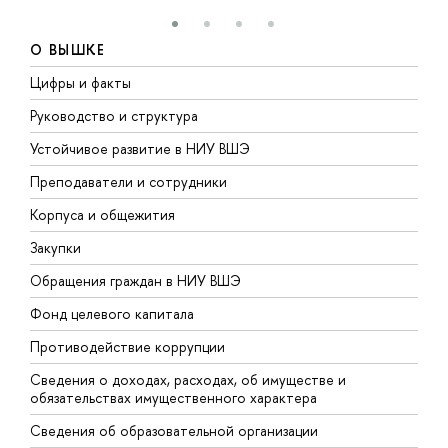
О ВЫШКЕ
Цифры и факты
Л
Руководство и структура
Д
Устойчивое развитие в НИУ ВШЭ
О
Преподаватели и сотрудники
П
Корпуса и общежития
В
Закупки
П
Обращения граждан в НИУ ВШЭ
А
Фонд целевого капитала
Д
Противодействие коррупции
Ц
Сведения о доходах, расходах, об имуществе и
Б
обязательствах имущественного характера
О
Сведения об образовательной организации
О